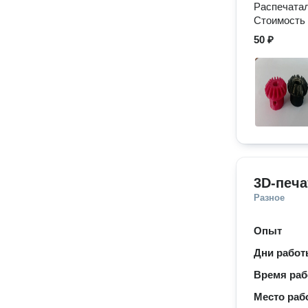
Распечатал
Стоимость 
50 ₽
3D-печа
Разное
Опыт
Дни рабо
Время ра
Место раб