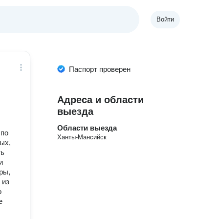
Войти
Паспорт проверен
Адреса и области
выезда
Области выезда
 по
Ханты-Мансийск
ых,
ть
и
ры,
 из
о
е