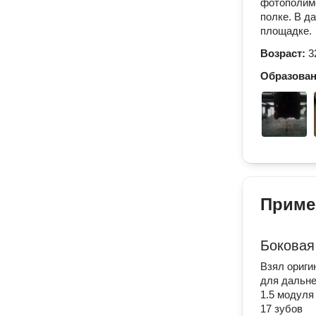
фотополиме
полке. В д
площадке.
Возраст:
3
Образова
Приме
Боковая
Взял ориги
для дальне
1.5 модуля
17 зубов