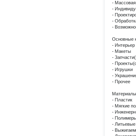
- Массовая 
- Индивиду
- Проектир
- Обработка
- Возможно
Основные н
- Интерьер

- Макеты

- Запчасти(
- Проекты(
- Игрушки

- Украшени
- Прочее

Материалы:
- Пластик

- Мягкие п
- Инженерн
- Полимеры
- Литьевые

- Выжигаем