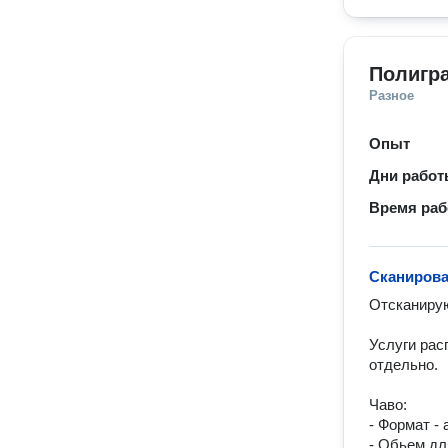
Полигр
Разное
Опыт
Дни рабо
Время ра
Сканирова
Отсканирую
Услуги рас
отдельно.

Чаво: 

- Формат - а
- Обьем для