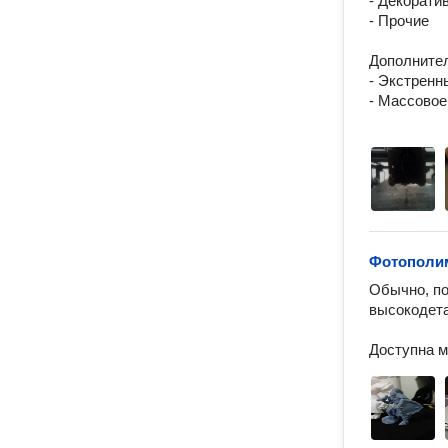
- Декорати
- Прочие

Дополнител
- Экстренн
- Массовое
Фотополим
Обычно, по
высокодета