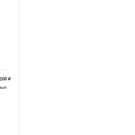
100 ₽
ые 