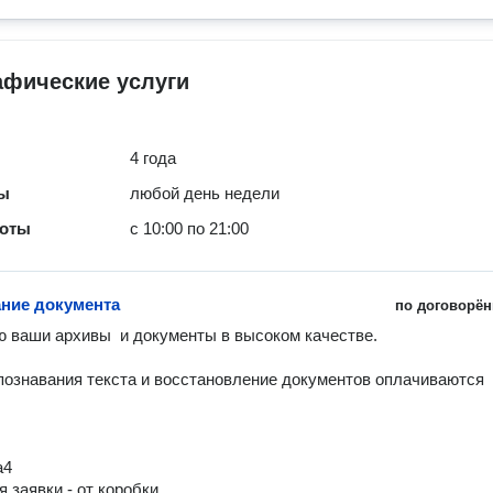
афические услуги
4 года
ты
любой день недели
боты
с 10:00 по 21:00
ние документа
по договорён
 ваши архивы  и документы в высоком качестве. 

познавания текста и восстановление документов оплачиваются 
4

 заявки - от коробки
