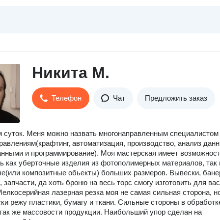
Никита М.
Телефон
Чат
Предложить заказ
 суток. Меня можно назвать многонаправленным специалистом
равлениям(крафтинг, автоматизация, производство, анализ данн
анными и программирование). Моя мастерская имеет возможнос
ь как уберточные изделия из фотополимерных материалов, так 
е(или композитные обьекты) больших размеров. Вывески, бане
 запчасти, да хоть броню на весь торс смогу изготовить для вас
Мелкосерийная лазерная резка моя не самая сильная сторона, н
ки режу пластики, бумагу и ткани. Сильные стороны в обработк
 так же массовости продукции. Наибольший упор сделан на