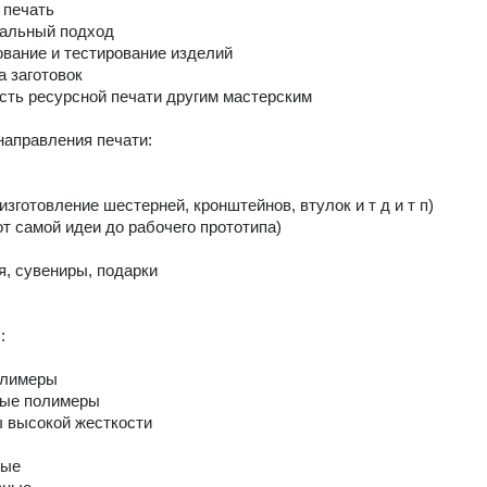
печать

альный подход

ование и тестирование изделий

 заготовок

сть ресурсной печати другим мастерским

аправления печати:

изготовление шестерней, кронштейнов, втулок и т д и т п)

от самой идеи до рабочего прототипа)

я, сувениры, подарки



олимеры

ые полимеры

 высокой жесткости

ые
