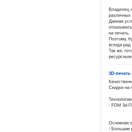
Владелец н
различных 
Данная усл
отказывать
на печать.
Поэтому, б
всегда рад 
Так же, го
ресурсным 
3D-печать
Качественн
Скидки на 
Технологии:
- FDM 3d-П
Основная о
- Большие 