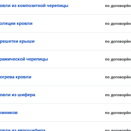
овли из композитной черепицы
по договорён
оляции кровли
по договорён
брешетки крыши
по договорён
рамической черепицы
по договорён
огрева кровли
по договорён
овли из шифера
по договорён
ымников
по договорён
овли из еврошифера
по договорён