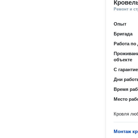
Кровел
Ремонт и с
Опыт
Бригада
Работа по
Проживани
объекте
С гаранти
Дни рабо
Время ра
Место раб
Кровля лю
Монтаж к