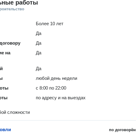
ьные работы
троительство
Более 10 лет
Да
 договору
Да
е на
Да
ей
Да
ты
любой день недели
боты
с 8:00 по 22:00
оты
по адресу и на выездах
бой сложности
ровли
по договорён