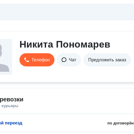
Никита Пономарев
Телефон
Чат
Предложить заказ
ревозки
и курьеры
й переезд
по договорён