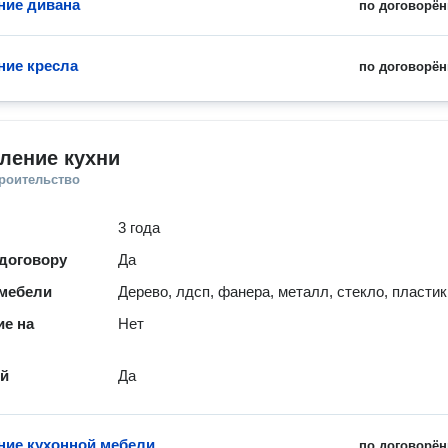
ние дивана
по договорён
ние кресла
по договорён
ление кухни
троительство
3 года
 договору
Да
мебели
Дерево, лдсп, фанера, металл, стекло, пластик
е на
Нет
ей
Да
ние кухонной мебели
по договорён