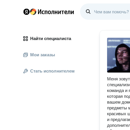
Найти специалиста
Мои заказы
Стать исполнителем
Меня зовут
специализи
команда и 
которая по
вашем доме
предметы м
красивых ш
и предлага
дополнител