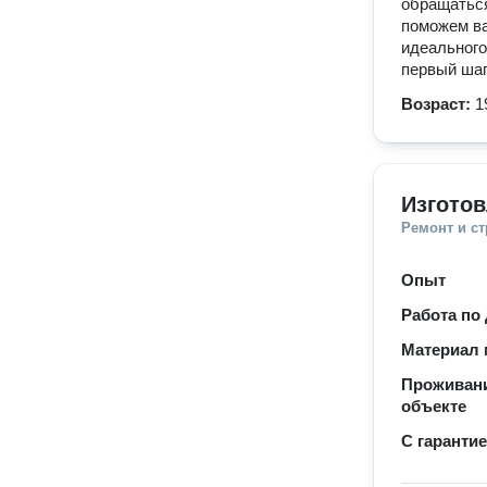
обращаться
поможем ва
идеального
первый шаг
Возраст:
1
Изгото
Ремонт и с
Опыт
Работа по
Материал 
Проживани
объекте
С гаранти