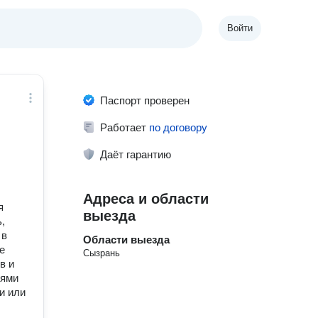
Войти
Паспорт проверен
Работает
по договору
Даёт гарантию
Адреса и области
я
выезда
,
 в
Области выезда
е
Сызрань
в и
лями
и или