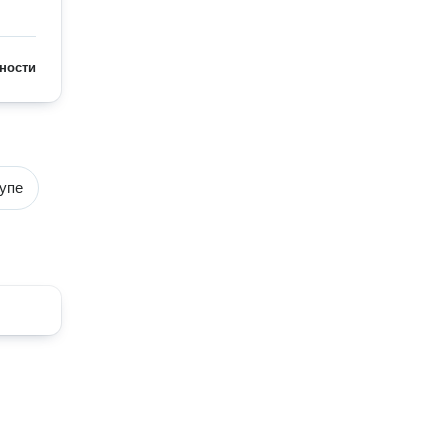
ности
упе