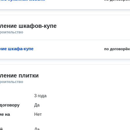
вление шкафов-купе
троительство
ние шкафа-купе
по договорён
ление плитки
троительство
3 года
 договору
Да
е на
Нет
ей
Да