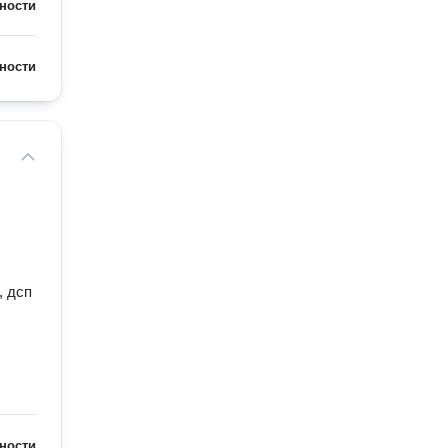
ности
ности
, дсп
ности