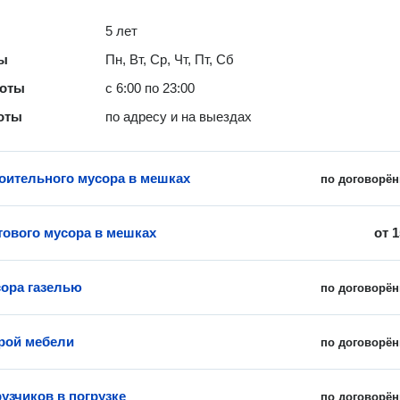
5 лет
ты
Пн, Вт, Ср, Чт, Пт, Сб
боты
с 6:00 по 23:00
оты
по адресу и на выездах
оительного мусора в мешках
по договорён
ового мусора в мешках
от
1
ора газелью
по договорён
рой мебели
по договорён
узчиков в погрузке
по договорён