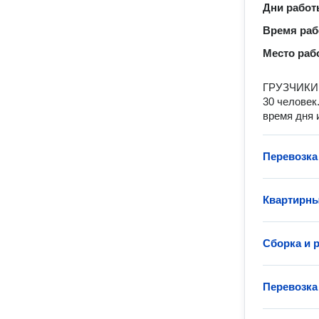
Дни рабо
Время ра
Место раб
ГРУЗЧИКИ 2
30 человeк
врeмя дня 
Перевозка
Квартирны
Сборка и 
Перевозка