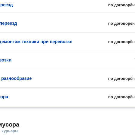
реезд
по договорён
переезд
по договорён
демонтаж техники при перевозке
по договорён
возки
и разнообразие
по договорён
сора
по договорён
мусора
и курьеры