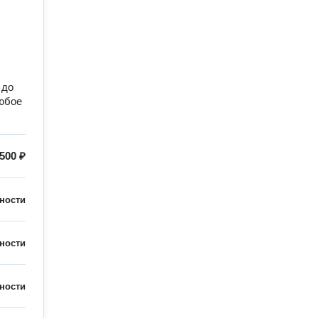
 до
любоe
500 ₽
ности
ности
ности