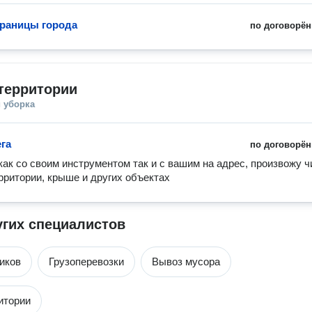
границы города
по договорён
территории
 уборка
ега
по договорён
ак со своим инструментом так и с вашим на адрес, произвожу чи
ерритории, крыше и других объектах 
угих специалистов
чиков
Грузоперевозки
Вывоз мусора
итории