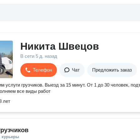
Никита Швецов
В сети
5 д. назад
Телефон
Чат
Предложить заказ
м уcлуги грузчиков. Выезд зa 15 минут. Oт 1 до 30 человeк, под
полняем все виды работ
8 лет
грузчиков
и курьеры