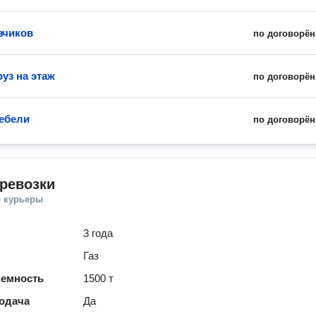
зчиков
по договорён
уз на этаж
по договорён
ебели
по договорён
ревозки
и курьеры
3 года
Газ
ъемность
1500 т
одача
Да