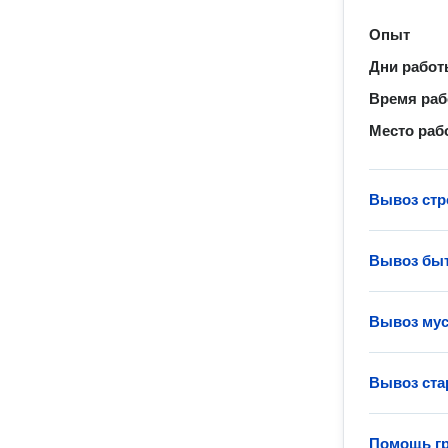
Опыт
Дни рабо
Время ра
Место раб
Вывоз стр
Вывоз быт
Вывоз мус
Вывоз ста
Помощь гр