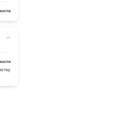
ности
ности
стку 