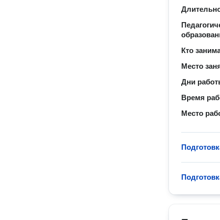
Длительно
Педагогич
образован
Кто заним
Место зан
Дни рабо
Время ра
Место раб
Подготовк
Подготовк