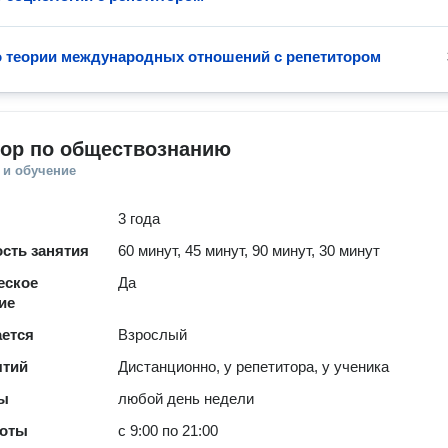
о теории международных отношений с репетитором
тор по обществознанию
 и обучение
3 года
сть занятия
60 минут, 45 минут, 90 минут, 30 минут
еское
Да
ие
ается
Взрослый
ятий
Дистанционно, у репетитора, у ученика
ты
любой день недели
боты
с 9:00 по 21:00