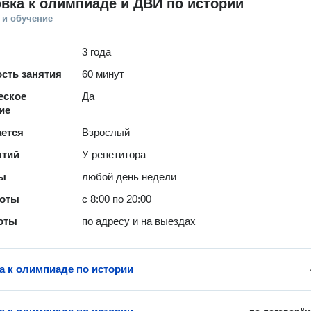
вка к олимпиаде и ДВИ по истории
 и обучение
3 года
сть занятия
60 минут
еское
Да
ие
ается
Взрослый
ятий
У репетитора
ты
любой день недели
боты
с 8:00 по 20:00
оты
по адресу и на выездах
а к олимпиаде по истории