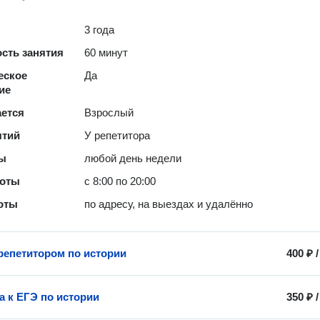
3 года
сть занятия
60 минут
еское
Да
ие
ается
Взрослый
ятий
У репетитора
ты
любой день недели
боты
с 8:00 по 20:00
оты
по адресу, на выездах и удалённо
 репетитором по истории
400 ₽
а к ЕГЭ по истории
350 ₽