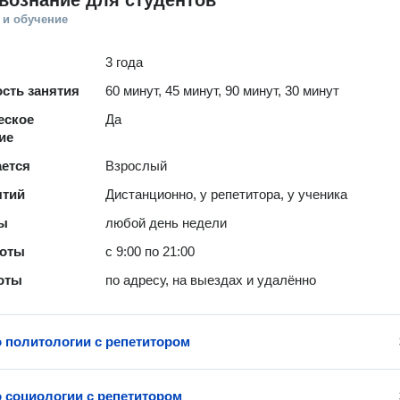
вознание для студентов
 и обучение
3 года
сть занятия
60 минут, 45 минут, 90 минут, 30 минут
еское
Да
ие
ается
Взрослый
ятий
Дистанционно, у репетитора, у ученика
ты
любой день недели
боты
с 9:00 по 21:00
оты
по адресу, на выездах и удалённо
о политологии с репетитором
о социологии с репетитором