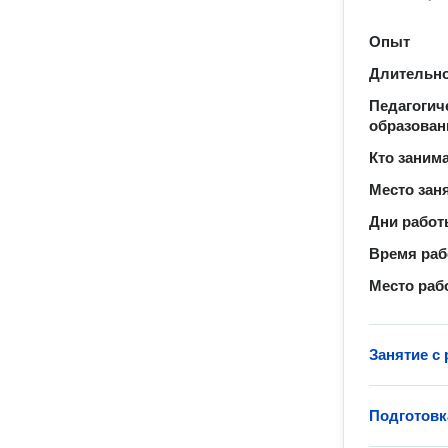
Опыт
Длительно
Педагогич
образован
Кто заним
Место зан
Дни рабо
Время ра
Место раб
Занятие с
Подготовк