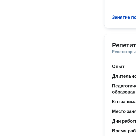
Занятие п
Репети
Репетиторы
Опыт
Длительно
Педагогич
образован
Кто заним
Место зан
Дни рабо
Время ра