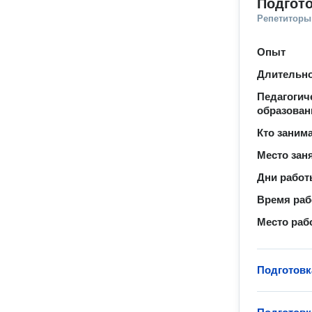
Подгото
Репетиторы
Опыт
Длительно
Педагогич
образован
Кто заним
Место зан
Дни рабо
Время ра
Место раб
Подготовк