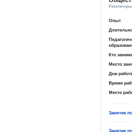
Общест
Репетиторы
Опыт
Длительно
Педагогич
образован
Кто заним
Место зан
Дни рабо
Время ра
Место раб
Занятие п
Занятие п