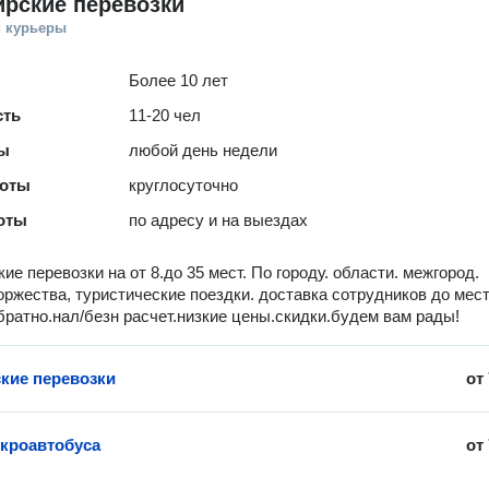
рские перевозки
и курьеры
Более 10 лет
сть
11-20 чел
ты
любой день недели
боты
круглосуточно
оты
по адресу и на выездах
ие перевозки на от 8.до 35 мест. По городу. области. межгород.
ржества, туристические поездки. доставка сотрудников до мес
братно.нал/безн расчет.низкие цены.скидки.будем вам рады!
кие перевозки
от
кроавтобуса
от