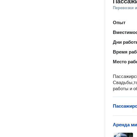
Пассажи
Перевозки 
Опыт
Вместимо
Дни рабо
Время ра
Место раб
Пассажирск
Свадьбы,то
работы и о
Пассажирс
Аренда ми