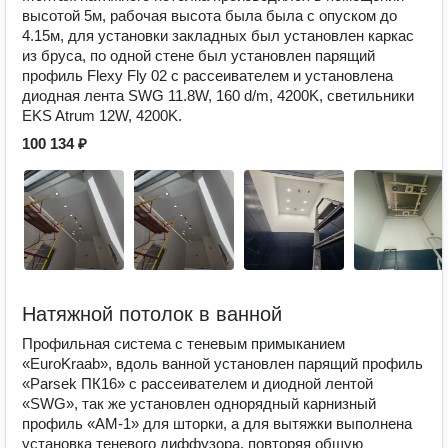
высотой 5м, рабочая высота была была с опуском до
4.15м, для установки закладных был установлен каркас
из бруса, по одной стене был установлен парящий
профиль Flexy Fly 02 с рассеивателем и установлена
диодная лента SWG 11.8W, 160 d/m, 4200K, светильники
EKS Atrum 12W, 4200K.
100 134 ₽
Натяжной потолок в ванной
Профильная система с теневым примыканием
«EuroKraab», вдоль ванной установлен парящий профиль
«Parsek ПК16» с рассеивателем и диодной лентой
«SWG», так же установлен однорядный карнизный
профиль «AM-1» для шторки, а для вытяжки выполнена
установка теневого диффузора, повторяя общую