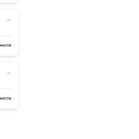
ности
ности