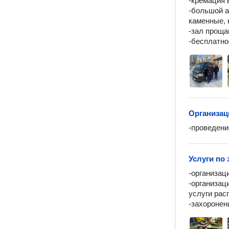
-кремация 
-большой а
каменные, 
-зал проща
-бесплатно
Организац
-проведени
Услуги по
-организац
-организац
услуги расп