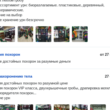
в любом гробу

ссортимент урн: биоразлагаемые. пластиковые, деревянный, 
керамические.

ние на выбор

е хранение урн безсрочно
ия похорон
от
27
е достойных похорон за разумные деньги
 захоронению тела
27
ия достойных похорон по разумной цене

ия похорон VIP класса, двухкрышечные гробы, драпировка могил
орядителя похорон...
