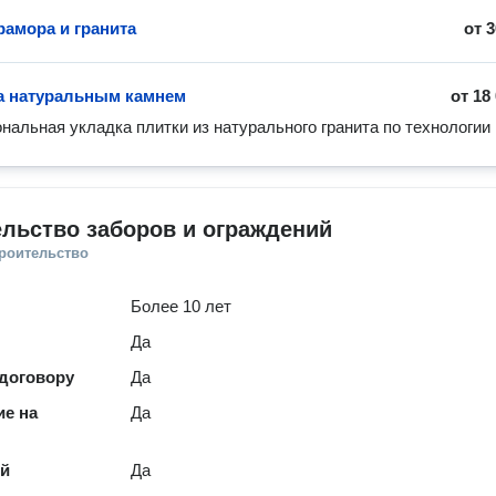
рамора и гранита
от
3
а натуральным камнем
от
18
нальная укладка плитки из натурального гранита по технологии
льство заборов и ограждений
троительство
Более 10 лет
Да
 договору
Да
е на
Да
ей
Да