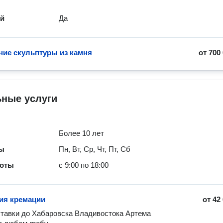
ей
Да
ние скульптуры из камня
от
700
ьные услуги
Более 10 лет
ты
Пн, Вт, Ср, Чт, Пт, Сб
боты
с 9:00 по 18:00
ия кремации
от
42
ставки до Хабаровска Владивостока Артема
