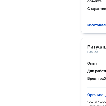
объекте
С гаранти
Изготовле
Ритуал
Разное
Опыт
Дни рабо
Время ра
Организац
-услуги до