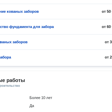
ние кованых заборов
от
50
ство фундамента для забора
от
60
ваных заборов
от
3
забора
от
2
ые работы
троительство
Более 10 лет
Да