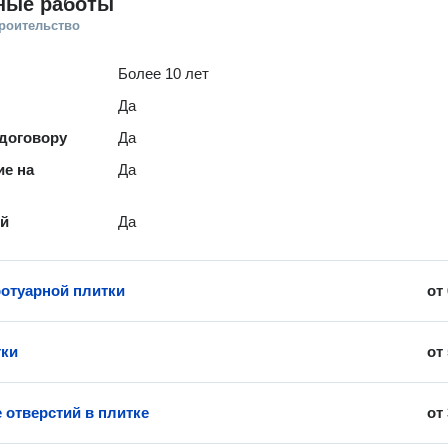
ные работы
троительство
Более 10 лет
Да
 договору
Да
е на
Да
ей
Да
ротуарной плитки
от
тки
от
 отверстий в плитке
от