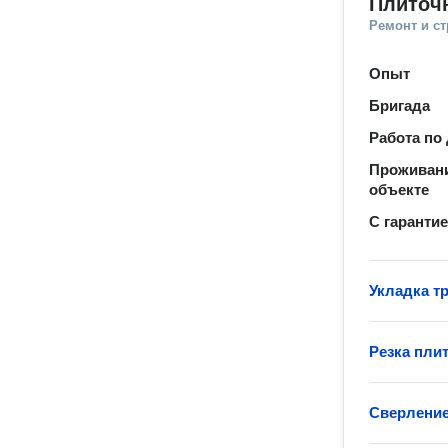
Плиточ
Ремонт и с
Опыт
Бригада
Работа по
Проживани
объекте
С гаранти
Укладка т
Резка пли
Сверление