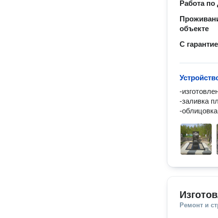
Работа по
Проживани
объекте
С гаранти
Устройств
-изготовле
-заливка п
-облицовка
Изгото
Ремонт и с