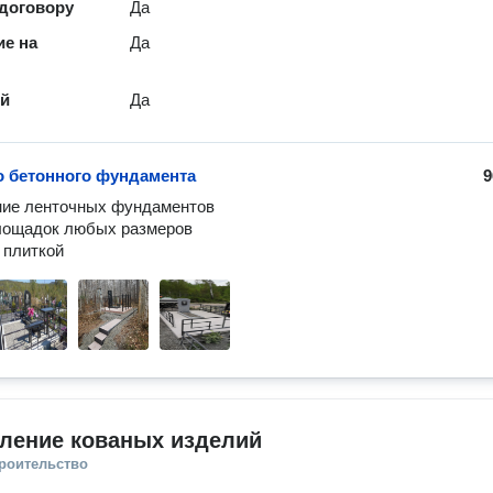
 договору
Да
е на
Да
ей
Да
о бетонного фундамента
9
ние ленточных фундаментов

лощадок любых размеров

 плиткой
вление кованых изделий
троительство