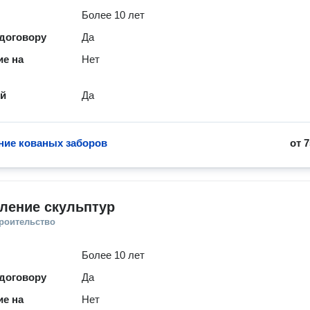
Более 10 лет
 договору
Да
е на
Нет
ей
Да
ние кованых заборов
от
7
ление скульптур
троительство
Более 10 лет
 договору
Да
е на
Нет