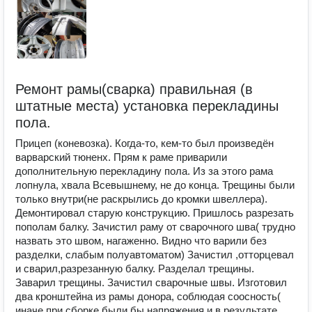
Ремонт рамы(сварка) правильная (в
штатные места) установка перекладины
пола.
Прицеп (коневозка). Когда-то, кем-то был произведён
варварский тюненх. Прям к раме приварили
дополнительную перекладину пола. Из за этого рама
лопнула, хвала Всевышнему, не до конца. Трещины были
только внутри(не раскрылись до кромки швеллера).
Демонтировал старую конструкцию. Пришлось разрезать
пополам балку. Зачистил раму от сварочного шва( трудно
назвать это швом, нагаженно. Видно что варили без
разделки, слабым полуавтоматом) Зачистил ,отторцевал
и сварил,разрезанную балку. Разделал трещины.
Заварил трещины. Зачистил сварочные швы. Изготовил
два кронштейна из рамы донора, соблюдая соосность(
иначе при сборке были бы напряжения и в результате