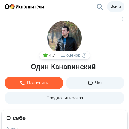
Войти
4.7
11 оценок
·
Один Канавинский
Позвонить
Чат
Предложить заказ
О себе
Адрес