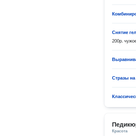
Комбинир
Снятие гел
200р. чужое
Выравнива
Стразы на
Классичес
Педикю
Красота