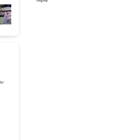
Керчь
ь-