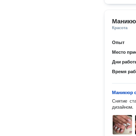
Маникю
Красота
Опыт
Место при
Дни рабо
Время ра
Маникюр с
Снятие  ст
дизайном. 