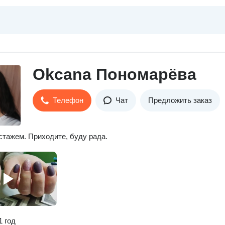
Okcana Пономарёва
Телефон
Чат
Предложить заказ
стажем. Приходите, буду рада.
1 год