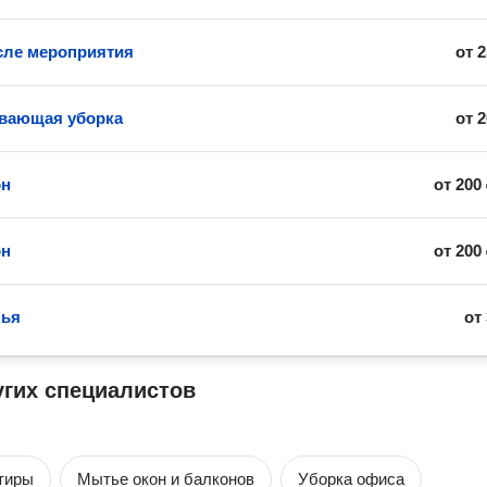
сле мероприятия
от
2
вающая уборка
от
2
он
от
200
он
от
200
лья
от
угих специалистов
тиры
Мытье окон и балконов
Уборка офиса