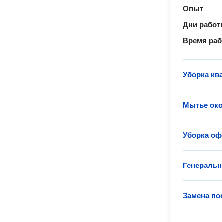
Опыт
Дни рабо
Время ра
Уборка кв
Мытье око
Уборка оф
Генеральн
Замена по