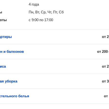
4 года
ты
Пн, Вт, Ср, Чт, Пт, Сб
боты
с 9:00 по 17:00
артиры
от
2
н и балконов
от
200
иса
от
2
ая уборка
от
3
стельного белья
от