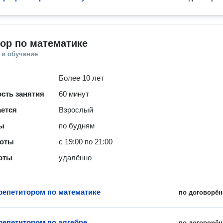
ор по математике
 и обучение
Более 10 лет
сть занятия
60 минут
ается
Взрослый
ты
по будням
боты
с 19:00 по 21:00
оты
удалённо
 репетитором по математике
по договорён
 репетитором по алгебре
по договорён