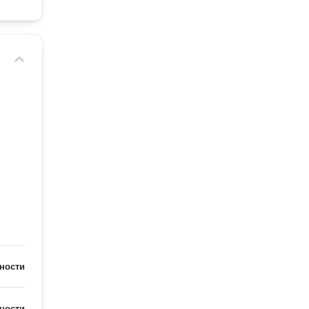
ности
ности