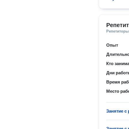
Репетит
Репетиторы
Опыт
Длительно
Кто заним
Дни рабо
Время ра
Место раб
Занятие с
Занятие с