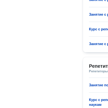
Занятие с
Курс с ре
Занятие с
Репети
Репетиторы
Занятие п
Курс с ре
наукам