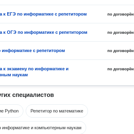
а к ЕГЭ по информатике с репетитором
по договорён
а к ОГЭ по информатике с репетитором
по договорён
о информатике с репетитором
по договорён
а к экзамену по информатике и
по договорён
рным наукам
угих специалистов
е Python
Репетитор по математике
о информатике и компьютерным наукам