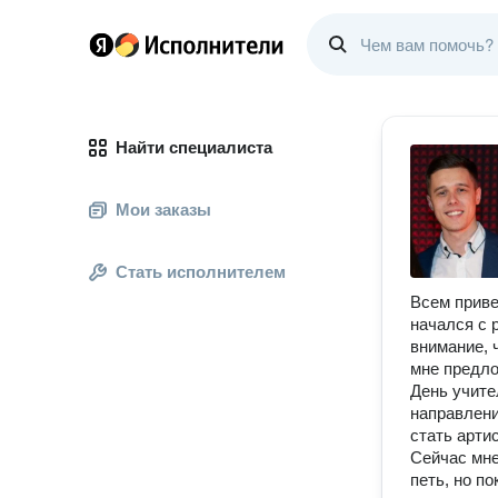
Найти специалиста
Мои заказы
Стать исполнителем
Всем приве
начался с 
внимание, 
мне предло
День учите
направлени
стать арти
Сейчас мне
петь, но п