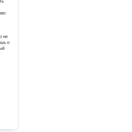
ть
аю:
о не
ешь о
ый