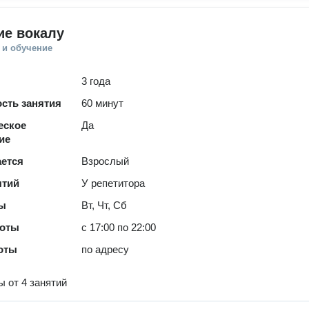
ие вокалу
 и обучение
3 года
сть занятия
60 минут
еское
Да
ие
ается
Взрослый
ятий
У репетитора
ты
Вт, Чт, Сб
боты
с 17:00 по 22:00
оты
по адресу
 от 4 занятий