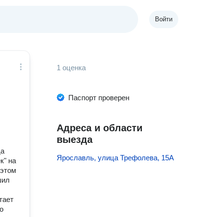
Войти
1 оценка
Паспорт проверен
Адреса и области
выезда
да
Ярославль, улица Трефолева, 15А
к" на
 этом
шил
тает
о