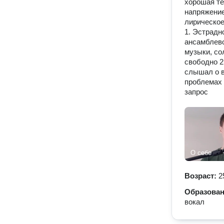
хорошая те
напряжение
лирическое
1. Эстрадно
ансамблево
музыки, со
свободно 2
слышал о в
проблемах 
запрос
О себе
Возраст:
2
Образова
вокал