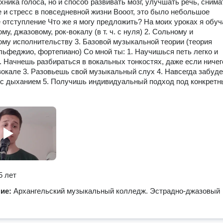
хника голоса, но и способ развивать мозг, улучшать речь, снима
 и стресс в повседневной жизни Вооот, это было небольшое
 отступление Что же я могу предложить? На моих уроках я обуч
му, джазовому, рок-вокалу (в т. ч. с нуля) 2. Сольному и
му исполнительству 3. Базовой музыкальной теории (теория
льфеджио, фортепиано) Со мной ты: 1. Научишься петь легко и
. Начнешь разбираться в вокальных тонкостях, даже если ничег
окале 3. Разовьешь свой музыкальный слух 4. Навсегда забуд
с дыханием 5. Получишь индивидуальный подход под конкретн
5 лет
ние:
Архангельский музыкальный колледж. Эстрадно-джазовый