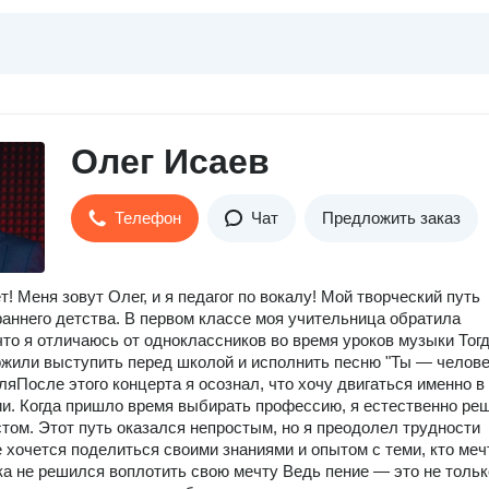
Олег Исаев
Телефон
Чат
Предложить заказ
т! Меня зовут Олег, и я педагог по вокалу! Мой творческий путь
раннего детства. В первом классе моя учительница обратила
что я отличаюсь от одноклассников во время уроков музыки Тог
жили выступить перед школой и исполнить песню "Ты — челове
ляПосле этого концерта я осознал, что хочу двигаться именно в
и. Когда пришло время выбирать профессию, я естественно ре
стом. Этот путь оказался непростым, но я преодолел трудности
 хочется поделиться своими знаниями и опытом с теми, кто меч
ока не решился воплотить свою мечту Ведь пение — это не тольк