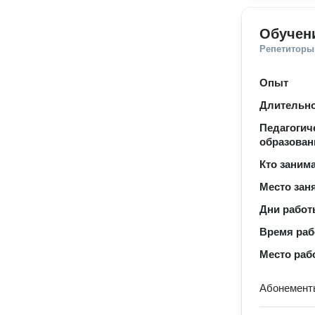
Обучен
Репетиторы
Опыт
Длительно
Педагогич
образован
Кто заним
Место зан
Дни рабо
Время ра
Место раб
Абонементы