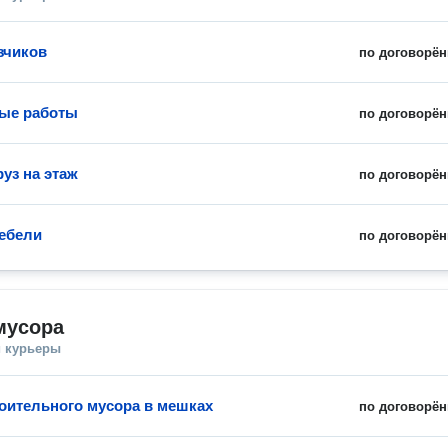
зчиков
по договорён
ые работы
по договорён
уз на этаж
по договорён
ебели
по договорён
мусора
и курьеры
оительного мусора в мешках
по договорён