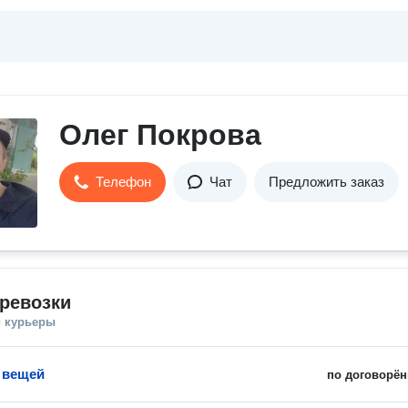
Олег Покрова
Телефон
Чат
Предложить заказ
ревозки
и курьеры
 вещей
по договорён