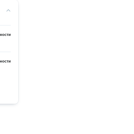
ности
ности