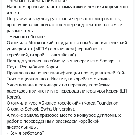
- Чем мы будем заниматься?
Наберем прочный пласт грамматики и лексики корейского
языка.
Погрузимся в культуру страны через просмотр влогов,
прослушивание подкастов и перевод текстов на самые
разные темы.
- Немного обо мне:
Окончила Московский государственный лингвистический
университет (МГЛУ) с отличием (первый язык —
корейский, второй — английский).
Полгода училась по обмену в университете Soongsil, г.
Сеул, Республика Корея.
Прошла повышение квалификации преподавателей Кей-
Тичэ Национального Института корейского языка.
Участвовала в семинарах по переводу корейских
рассказов при институте перевода литературы Кореи (LTI
Korea).
Окончила курс «Бизнес корейский» (Korea Foundation
Global e-School, Ewha University).
А также заняла призовое место в конкурсе дипломных
работ с переведенным рассказом корейской
писательницы.
- Кем я работала?