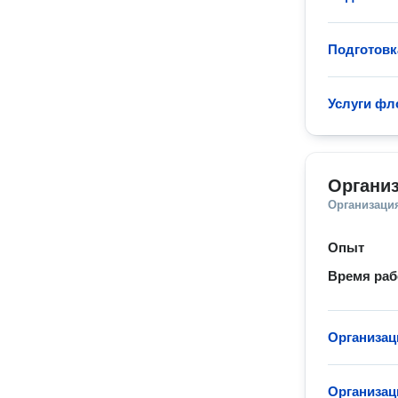
Подготовк
Услуги фл
Органи
Организаци
Опыт
Время ра
Организац
Организац