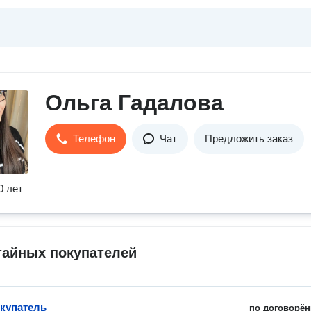
Ольга Гадалова
Телефон
Чат
Предложить заказ
0 лет
тайных покупателей
купатель
по договорён