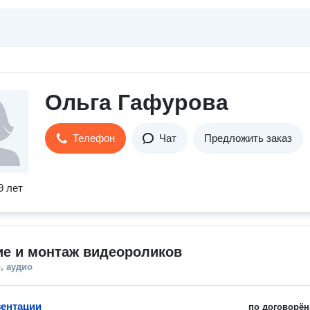
Oльга Гафурова
Телефон
Чат
Предложить заказ
9 лет
ие и монтаж видеороликов
, аудио
ентации
по договорён