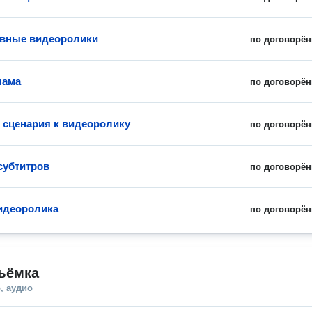
ивные видеоролики
по договорён
лама
по договорён
 сценария к видеоролику
по договорён
субтитров
по договорён
идеоролика
по договорён
ъёмка
, аудио