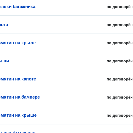
ышки багажника
по договорён
пота
по договорён
вмятин на крыле
по договорён
рыши
по договорён
вмятин на капоте
по договорён
вмятин на бампере
по договорён
вмятин на крыше
по договорён