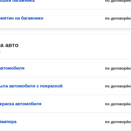
ышки багажника
по договорён
вмятин на багажнике
по договорён
а авто
о
автомобиля
по договорён
ыла автомобиля с покраской
по договорён
краска автомобиля
по договорён
бампера
по договорён