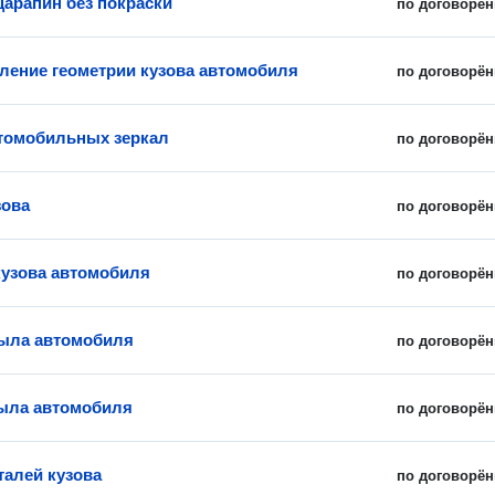
царапин без покраски
по договорён
ление геометрии кузова автомобиля
по договорён
томобильных зеркал
по договорён
зова
по договорён
кузова автомобиля
по договорён
ыла автомобиля
по договорён
ыла автомобиля
по договорён
талей кузова
по договорён