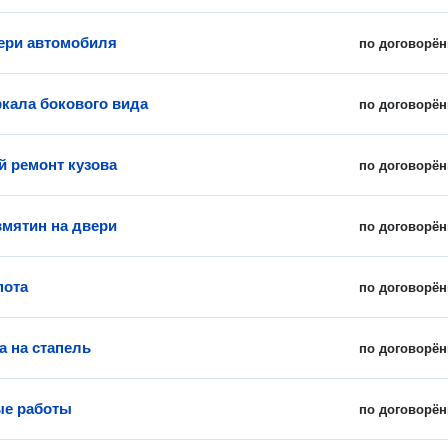
ери автомобиля
по договорён
ркала бокового вида
по договорён
 ремонт кузова
по договорён
вмятин на двери
по договорён
пота
по договорён
а на стапель
по договорён
ые работы
по договорён