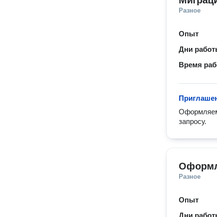
Миграц
Разное
Опыт
Дни рабо
Время ра
Приглашен
Оформляем 
запросу. 
Оформл
Разное
Опыт
Дни рабо