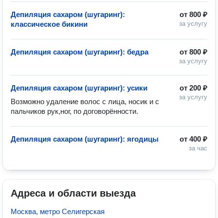
Депиляция сахаром (шугаринг):
от
800 ₽
классическое бикини
за услугу
Депиляция сахаром (шугаринг): бедра
от
800 ₽
за услугу
Депиляция сахаром (шугаринг): усики
от
200 ₽
за услугу
Возможно удаление волос с лица, носик и с 
пальчиков рук,ног, по договорённости. 
Депиляция сахаром (шугаринг): ягодицы
от
400 ₽
за час
Адреса и области выезда
Москва, метро Селигерская