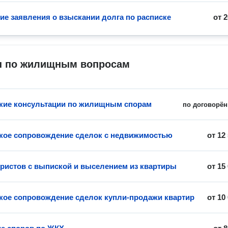
ие заявления о взыскании долга по расписке
от
2
 по жилищным вопросам
ие консультации по жилищным спорам
по договорён
ое сопровождение сделок с недвижимостью
от
12
истов с выпиской и выселением из квартиры
от
15
ое сопровождение сделок купли-продажи квартир
от
10