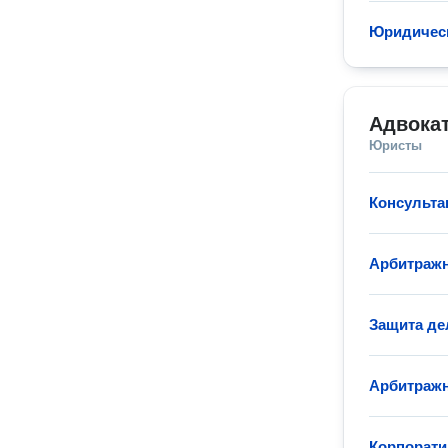
Юридическ
Адвока
Юристы
Консульта
Арбитражн
Защита де
Арбитраж
Корпорат