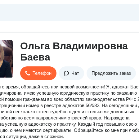
Ольга Владимировна
Баева
Телефон
Чат
Предложить заказ
те время, обращайтесь при первой возможности! Я, адвокат Бае
имировна, имею успешную юридическую практику по оказанию
й помощи гражданам во всех областях законодательства РФ с 
страционный номер в реестре адвокатов 56/982. На сегодняшний
спиной несколько сотен судебных дел и столько же довольных
Работаю по всем направлениям отраслей права. Награждена
за успешную адвокатскую практику. Каждый год повышаю свою
ию, о чем имеются сертификаты. Обращайтесь ко мне при люб
я ситуации, даже в сложной.