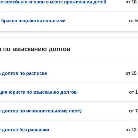
е семейных споров о месте проживания детей
от
10
 браков недействительными
от
5
 по взысканию долгов
 долгов по расписке
от
15
ция юриста по взысканию долгов
от
1
 долгов по исполнительному листу
от
7
 долгов без расписки
от
12