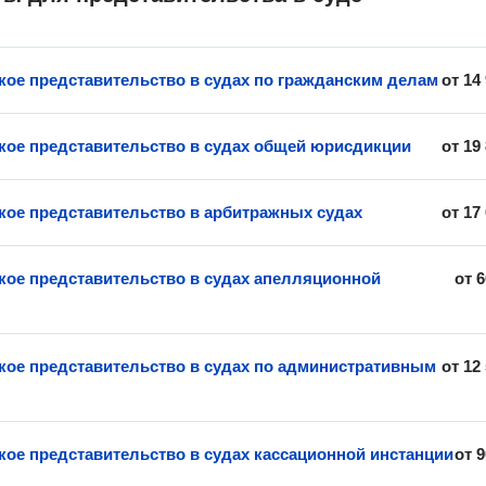
ое представительство в судах по гражданским делам
от
14
ое представительство в судах общей юрисдикции
от
19
ое представительство в арбитражных судах
от
17
ое представительство в судах апелляционной
от
6
ое представительство в судах по административным
от
12
ое представительство в судах кассационной инстанции
от
9