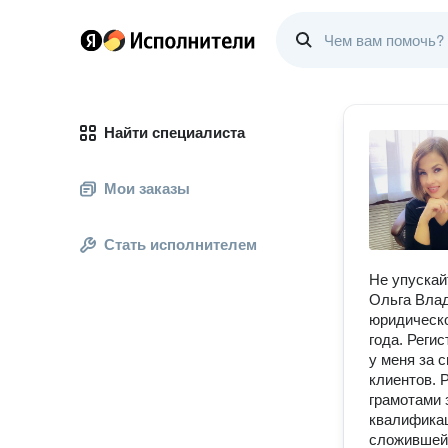
Найти специалиста
Мои заказы
Стать исполнителем
Не упускай
Ольга Влад
юридическо
года. Реги
у меня за 
клиентов. 
грамотами 
квалификац
сложившейс