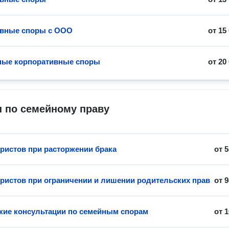
ивные споры с ООО
от
15
ные корпоративные споры
от
20
 по семейному праву
истов при расторжении брака
от
5
истов при ограничении и лишении родительских прав
от
9
ие консультации по семейным спорам
от
1