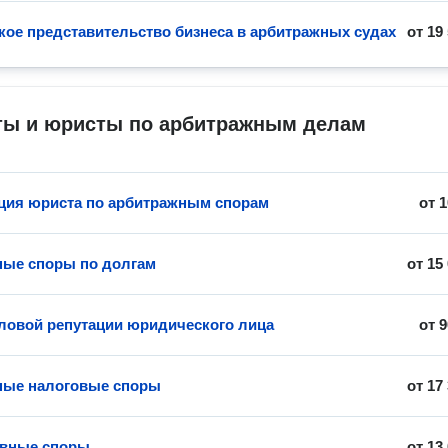
ое представительство бизнеса в арбитражных судах
от
19
ты и юристы по арбитражным делам
ция юриста по арбитражным спорам
от
1
ые споры по долгам
от
15
ловой репутации юридического лица
от
9
ные налоговые споры
от
17
ивные споры
от
13