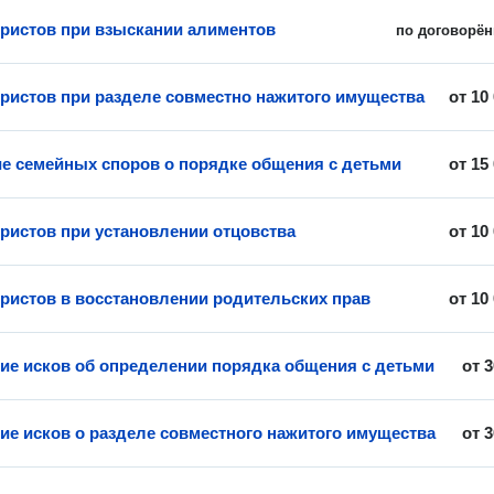
истов при взыскании алиментов
по договорён
истов при разделе совместно нажитого имущества
от
10
е семейных споров о порядке общения с детьми
от
15
истов при установлении отцовства
от
10
истов в восстановлении родительских прав
от
10
ие исков об определении порядка общения с детьми
от
3
ие исков о разделе совместного нажитого имущества
от
3