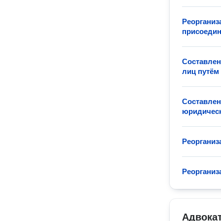
Реорганиз
присоеди
Составлен
лиц путём
Составлен
юридическ
Реорганиз
Реорганиз
Адвокат