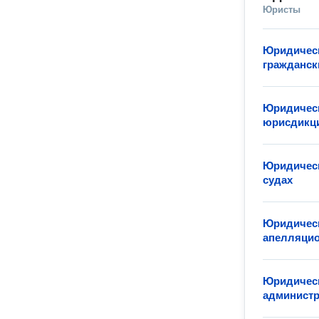
Юристы
Юридическ
гражданск
Юридическ
юрисдикц
Юридическ
судах
Юридическ
апелляцио
Юридическ
админист