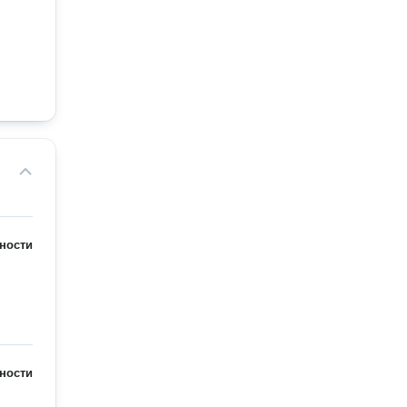
ности
ности