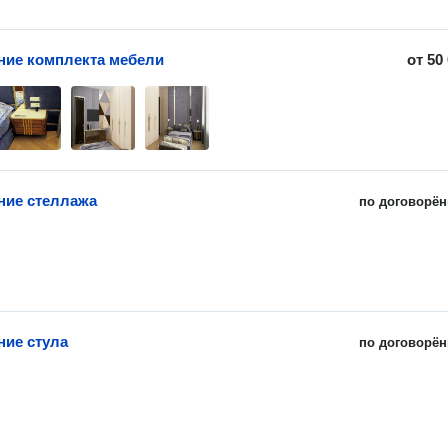
ние комплекта мебели
от
50
ние стеллажа
по договорён
ние стула
по договорён