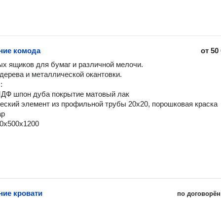
ние комода
от
50
х ящиков для бумаг и различной мелочи.

дерева и металлической окантовки.

 

ДФ шпон дуба покрытие матовый лак

еский элемент из профильной трубы 20х20, порошковая краска 
р

ние кровати
по договорён