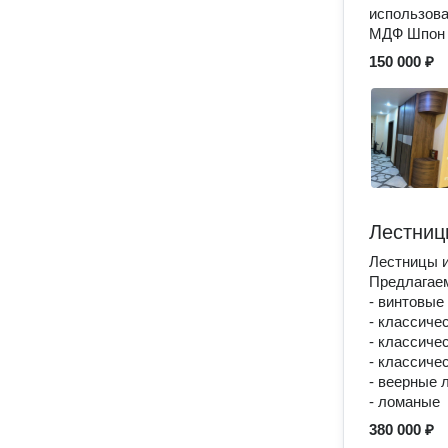
использова
МДФ Шпон
150 000 ₽
Лестниц
Лестницы и
Предлагае
- винтовые
- классиче
- классиче
- классиче
- веерные 
- ломаные
380 000 ₽