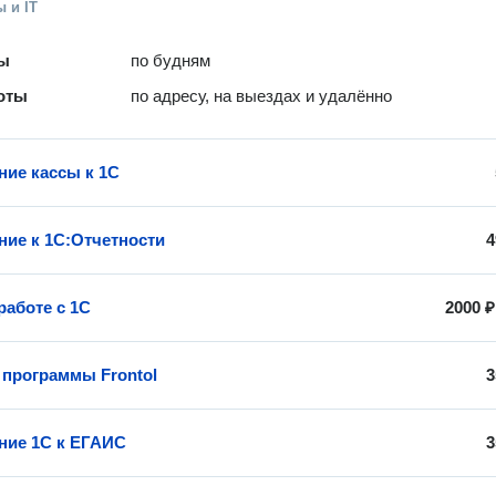
 и IT
ты
по будням
оты
по адресу, на выездах и удалённо
ие кассы к 1С
ие к 1С:Отчетности
4
работе с 1С
2000 ₽
 программы Frontol
3
ие 1С к ЕГАИС
3