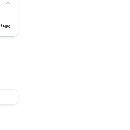
/
час