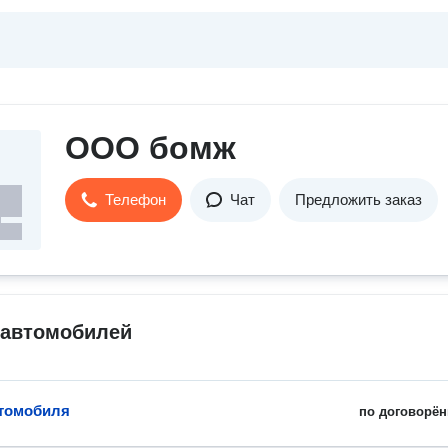
ООО бомж
Телефон
Чат
Предложить заказ
 автомобилей
томобиля
по договорён