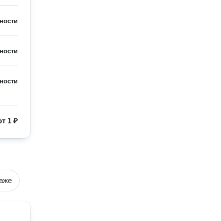
ности
ности
ности
от
1 ₽
даже