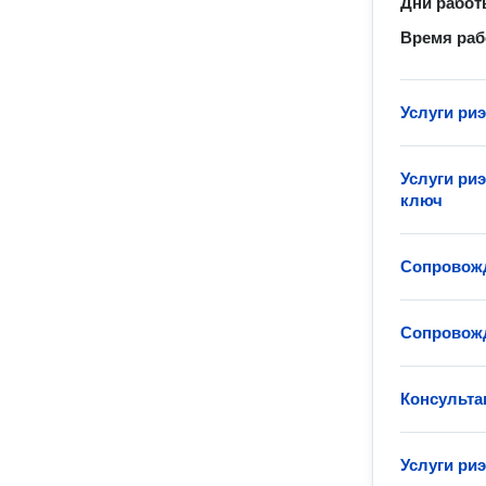
Дни рабо
Время ра
Услуги ри
Услуги ри
ключ
Сопровожд
Сопровожд
Консульта
Услуги ри