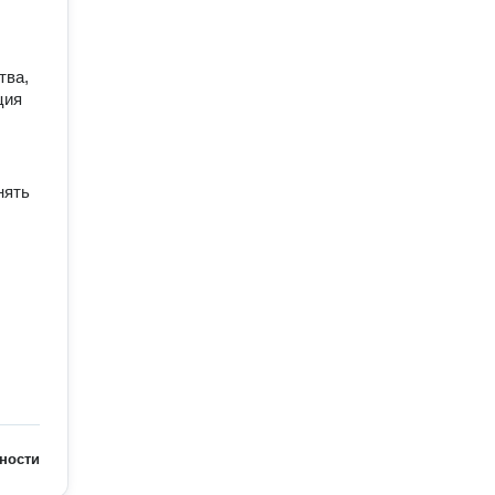
тва,
ция
нять
упка
а
ности