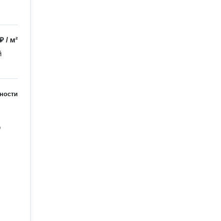
 ₽
/
м²
 
ности