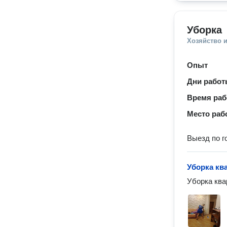
Уборка
Хозяйство и
Опыт
Дни рабо
Время ра
Место раб
Выезд по г
Уборка кв
Уборка ква