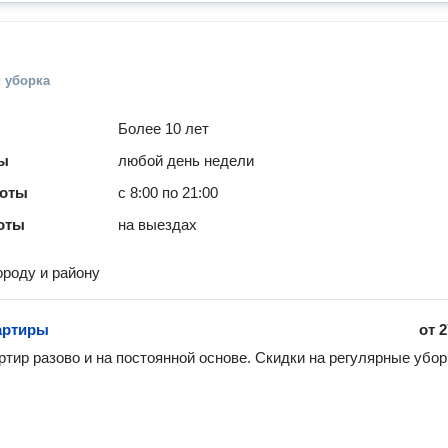
 уборка
Более 10 лет
ты
любой день недели
боты
с 8:00 по 21:00
оты
на выездах
ороду и району
артиры
от
2
ртир разово и на постоянной основе. Скидки на регулярные убор