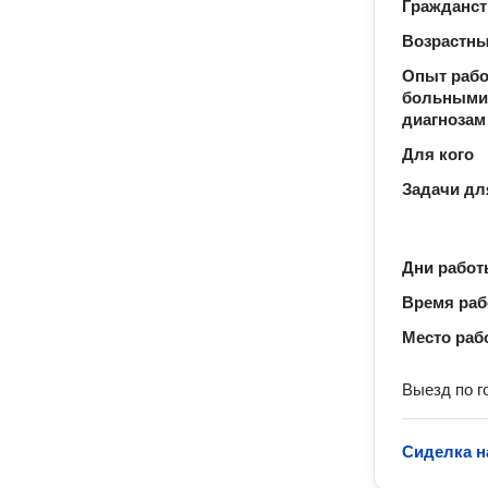
Гражданст
Возрастны
Опыт рабо
больными
диагнозам
Для кого
Задачи дл
Дни рабо
Время ра
Место раб
Выезд по г
Сиделка н