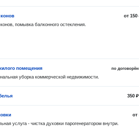
лконов
от
150
конов, помывка балконного остекления.
жилого помещения
по договорён
нальная уборка коммерческой недвижимости.
белья
350 ₽
ховки
от