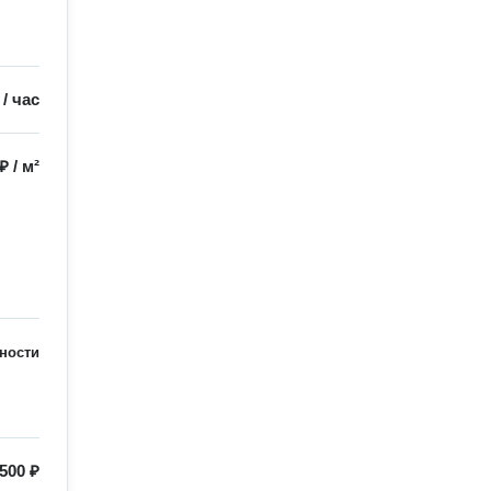
/
час
 ₽
/
м²
ности
500 ₽