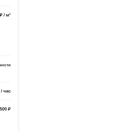
 ₽
/
м²
ности
/
час
500 ₽