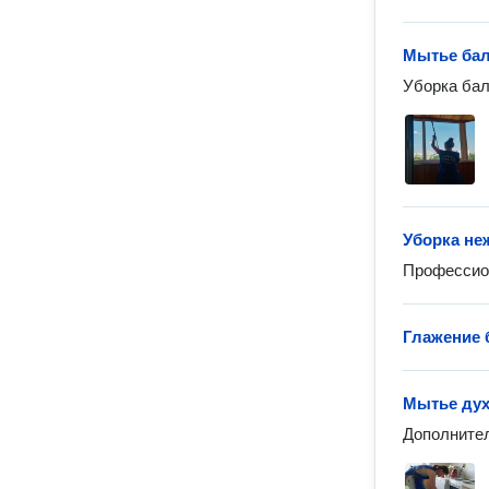
Мытье ба
Уборка бал
Уборка не
Профессио
Глажение 
Мытье ду