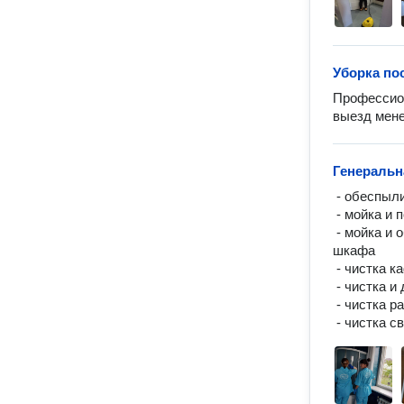
Уборка по
Профессион
выезд мене
Генеральн
 - обеспыливание и мойка всех наружных поверхностей

 - мойка и полировка зеркал и стеклянных поверхностей

 - мойка и обезжиривание снаружи кухонной плиты, холодильника, духового 
шкафа

 - чистка кафельной плитки на кухне и в санузлах

 - чистка и дезинфекция сантехники

 - чистка радиаторов отопления, вытяжки парогенератором

 - чистка 