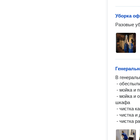
Уборка оф
Разовые уб
Генеральн
В генераль
 - обеспыливание и мойка всех наружных поверхностей

 - мойка и полировка зеркал и стеклянных поверхностей

 - мойка и обезжиривание снаружи кухонной плиты, холодильника, духового 
шкафа

 - чистка кафельной плитки на кухне и в санузлах

 - чистка и дезинфекция сантехники
