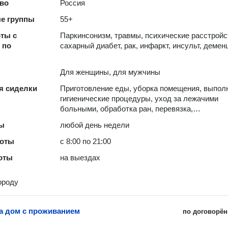
во
Россия
е группы
55+
ты с
Паркинсонизм, травмы, психические расстройс
 по
сахарный диабет, рак, инфаркт, инсульт, демен
Для женщины, для мужчины
я сиделки
Приготовление еды, уборка помещения, выпол
гигиенические процедуры, уход за лежачими
больными, обработка ран, перевязка,
послеоперационный уход, стирка и глажка, пок
ты
любой день недели
продуктов и медикаментов, прогулки, обработк
пролежней
боты
с 8:00 по 21:00
оты
на выездах
ороду
а дом с проживанием
по договорён