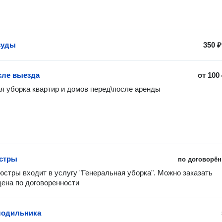
суды
350 ₽
сле выезда
от
100
я уборка квартир и домов перед\после аренды
стры
по договорён
стры входит в услугу "Генеральная уборка". Можно заказать 
цена по договоренности
лодильника