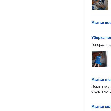
Мытье по
Уборка по
Генеральна
Мытье лю
Помывка лю
отдельно, 
Мытье хо