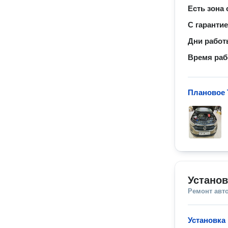
Есть зона
С гаранти
Дни рабо
Время ра
Плановое 
Установ
Ремонт авт
Установка