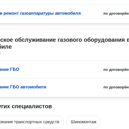
 и ремонт газоаппаратуры автомобиля
по договорён
ское обслуживание газового оборудования в
биле
о
ание ГБО
по договорён
ание ГБО автомобиля
по договорён
угих специалистов
вание транспортных средств
Шиномонтаж