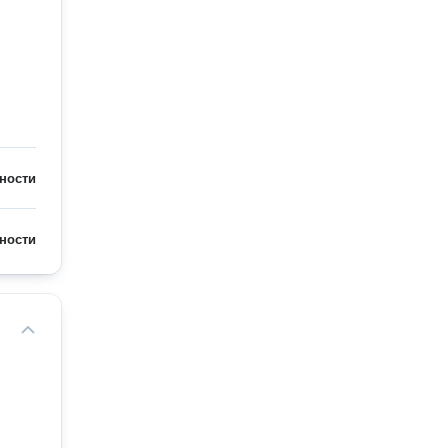
ности
ности