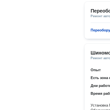
Переоб
Ремонт авт
Переобору
Шиномо
Ремонт авт
Опыт
Есть зона
Дни рабо
Время ра
Установка