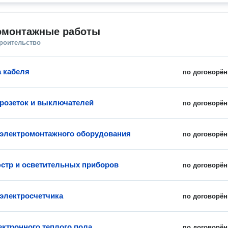
омонтажные работы
троительство
 кабеля
по договорён
 розеток и выключателей
по договорён
 электромонтажного оборудования
по договорён
стр и осветительных приборов
по договорён
 электросчетчика
по договорён
ектронного теплого пола
по договорён