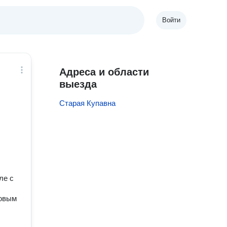
Войти
Адреса и области
выезда
Старая Купавна
ле с
новым