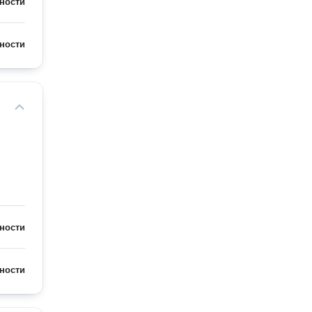
ности
ности
ности
ности