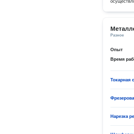
осуществля
Металл
Разное
Опыт
Время ра
Токарная 
Фрезерова
Нарезка р