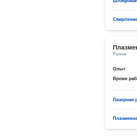
Шлифован
Сверление
Плазмен
Разное
Опыт
Время ра
Лазерная 
Плазменна