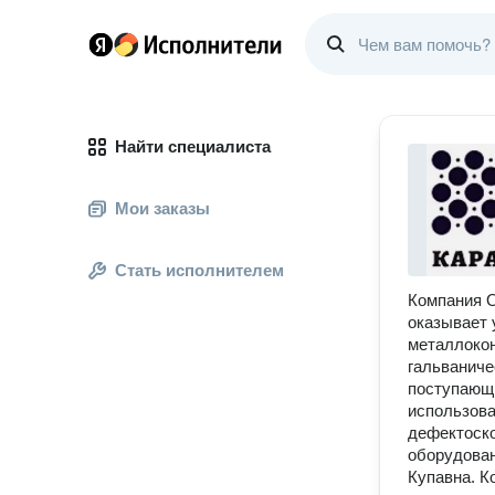
Найти специалиста
Мои заказы
Стать исполнителем
Компания О
оказывает 
металлокон
гальваниче
поступающи
использова
дефектоско
оборудован
Купавна. К