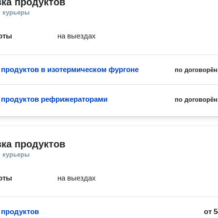
ка продуктов
и курьеры
оты
на выездах
 продуктов в изотермическом фургоне
по договорён
 продуктов рефрижераторами
по договорён
ка продуктов
и курьеры
оты
на выездах
 продуктов
от
5