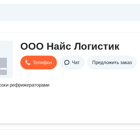
ООО Найс Логистик
Телефон
Чат
Предложить заказ
озки рефрижераторами