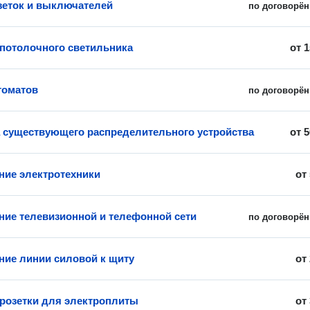
зеток и выключателей
по договорён
 потолочного светильника
от
1
томатов
по договорён
 существующего распределительного устройства
от
5
ие электротехники
от
ие телевизионной и телефонной сети
по договорён
ие линии силовой к щиту
от
 розетки для электроплиты
от