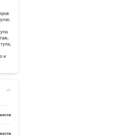
еров
угое.
тупа
таж,
тупа,
о и
ности
ности