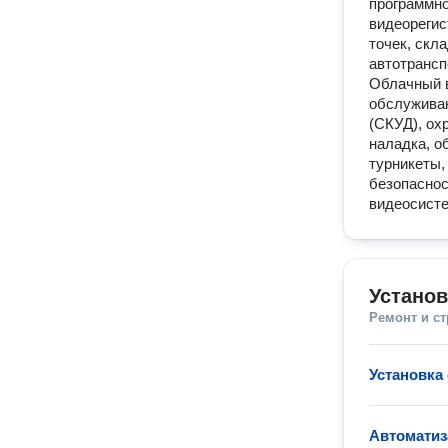
программн
видеорегис
точек, скл
автотрансп
Облачный в
обслуживан
(СКУД), ох
наладка, о
турникеты,
безопаснос
видеосисте
Установ
Ремонт и с
Установка
Автоматиз