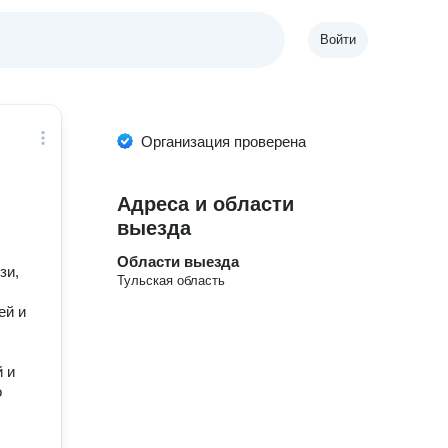
Войти
Организация проверена
Адреса и области
выезда
Области выезда
зи,
Тульская область
ей и
 и
о