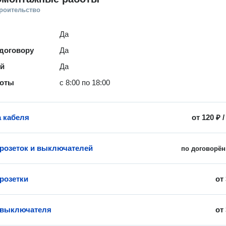
троительство
Да
 договору
Да
ей
Да
боты
с 8:00 по 18:00
 кабеля
от
120 ₽
 розеток и выключателей
по договорён
 розетки
от
 выключателя
от