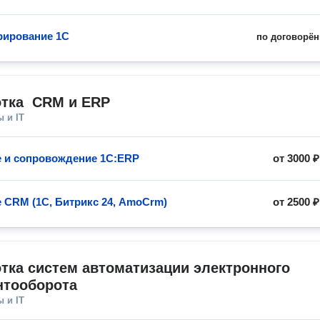
рирование 1С
по договорён
тка  СRM и ERP
 и IT
 и сопровождение 1С:ERP
от
3000 ₽
 CRM (1С, Битрикс 24, AmoCrm)
от
2500 ₽
тка систем автоматизации электронного 
нтооборота
 и IT