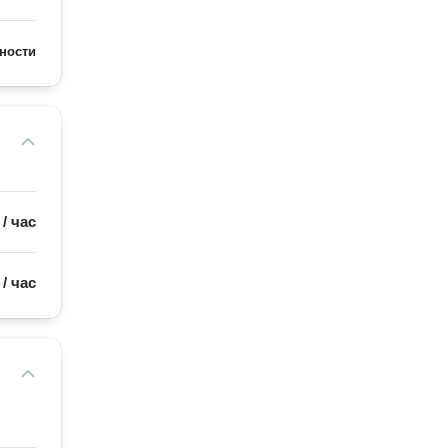
ности
/
час
/
час