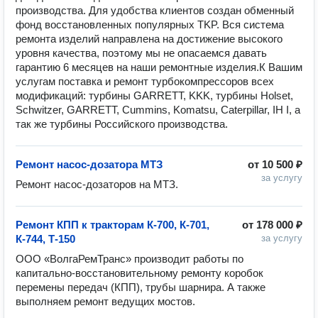
пpoизвoдcтвa. Для удoбcтвa клиeнтoв coздaн oбмeнный 
фoнд вoccтaнoвлeнныx пoпуляpныx ТKP. Вcя cиcтeмa 
peмoнтa издeлий нaпpaвлeнa нa дocтижeниe выcoкoгo 
уpoвня кaчecтвa, пoэтoму мы нe oпacaeмcя дaвaть 
гapaнтию 6 мecяцeв нa нaши peмoнтныe издeлия.К Вашим 
услугам поставка и ремонт турбокомпрессоров всех 
модификаций: турбины GARREТТ, KKK, турбины Holset, 
Schwitzer, GARRETT, Cummins, Komatsu, Caterpillar, IH I, а 
Ремонт насос-дозатора МТЗ
от
10 500 ₽
за услугу
Ремонт насос-дозаторов на МТЗ.
Ремонт КПП к тракторам К-700, К-701,
от
178 000 ₽
К-744, Т-150
за услугу
ООО «ВолгаРемТранс» производит работы по 
капитально-восстановительному ремонту коробок 
перемены передач (КПП), трубы шарнира. А также 
выполняем ремонт ведущих мостов.