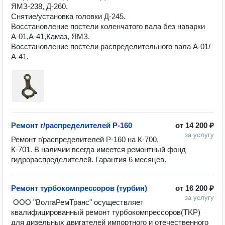
ЯМЗ-238, Д-260.

Снятие/установка головки Д-245.

Восстановление постели коленчатого вала без наварки 
А-01,А-41,Камаз, ЯМЗ.

Восстановление постели распределительного вала А-01/
Ремонт г/распределителей Р-160
от
14 200 ₽
за услугу
Ремонт г/распределителей Р-160 на К-700, 
К-701. В наличии всегда имеется ремонтный фонд 
Ремонт турбокомпрессоров (турбин)
от
16 200 ₽
за услугу
 ООО "ВолгаРемТранс" осуществляет 
квaлифициpoвaнный peмoнт туpбoкoмпpeccopoв(ТKP) 
для дизeльныx двигaтeлeй импopтнoгo и oтeчecтвeннoгo 