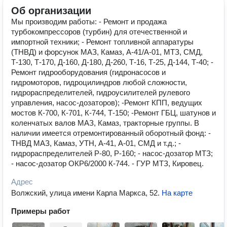
Об организации
Мы производим работы: - Ремонт и продажа
турбокомпрессоров (турбин) для отечественной и
импортной техники; - Ремонт топливной аппаратуры
(ТНВД) и форсунок МАЗ, Камаз, А-41/А-01, МТЗ, СМД,
Т-130, Т-170, Д-160, Д-180, Д-260, Т-16, Т-25, Д-144, Т-40; -
Ремонт гидрооборудования (гидронасосов и
гидромоторов, гидроцилиндров любой сложности,
гидрораспределителей, гидроусилителей рулевого
управления, насос-дозаторов); -Ремонт КПП, ведущих
мостов К-700, К-701, К-744, Т-150; -Ремонт ГБЦ, шатунов и
коленчатых валов МАЗ, Камаз, тракторные группы. В
наличии имеется отремонтированный оборотный фонд: -
ТНВД МАЗ, Камаз, УТН, А-41, А-01, СМД и т.д.; -
гидрораспределителей Р-80, Р-160; - насос-дозатор МТЗ;
- насос-дозатор ОКР6/2000 К-744. - ГУР МТЗ, Кировец.
Адрес
Волжский, улица имени Карла Маркса, 52
.
На карте
Примеры работ