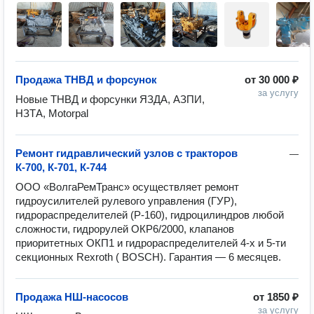
Продажа ТНВД и форсунок
от
30 000 ₽
за услугу
Новые ТНВД и форсунки ЯЗДА, АЗПИ, 
НЗТА, Motorpal
Ремонт гидравлический узлов с тракторов
—
К-700, К-701, К-744
ООО «ВолгаРемТранс» осуществляет ремонт 
гидроусилителей рулевого управления (ГУР), 
гидрораспределителей (Р-160), гидроцилиндров любой 
сложности, гидрорулей ОКР6/2000, клапанов 
приоритетных ОКП1 и гидрораспределителей 4-х и 5-ти 
секционных Rexroth ( BOSCH). Гарантия — 6 месяцев. 
Продажа НШ-насосов
от
1850 ₽
за услугу