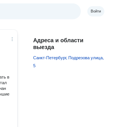
Войти
Адреса и области
выезда
Санкт-Петербург, Подрезова улица,
5
ать в
стал
нан
учшие