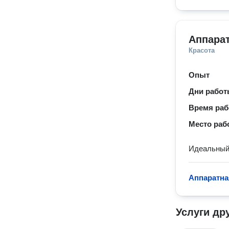
Аппара
Красота
Опыт
Дни рабо
Время ра
Место раб
Идеальный 
Аппаратна
Услуги др