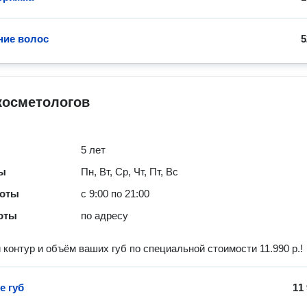
ние волос
5
косметологов
5 лет
ты
Пн, Вт, Ср, Чт, Пт, Вс
боты
с 9:00 по 21:00
оты
по адресу
контур и объём ваших губ по специальной стоимости 11.990 р.!
е губ
11