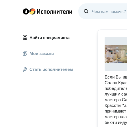
Найти специалиста
Мои заказы
Стать исполнителем
Если Вы ищ
Салон Крас
победителе
лучшим сал
мастера Са
Красоты “З
принимают 
мастер-кла
бьюти инду