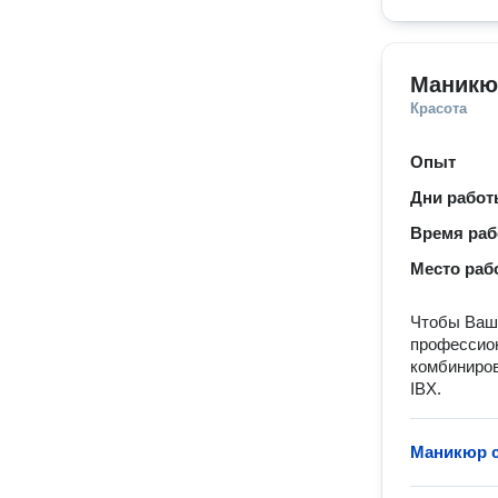
Маникю
Красота
Опыт
Дни рабо
Время ра
Место раб
Чтобы Ваши
профессион
комбиниров
IBX.
Маникюр с