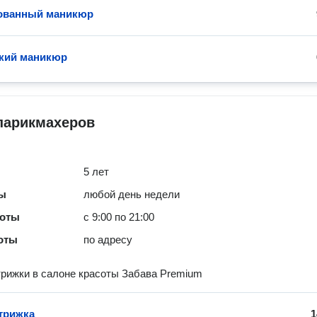
ованный маникюр
кий маникюр
парикмахеров
5 лет
ты
любой день недели
боты
с 9:00 по 21:00
оты
по адресу
рижки в салоне красоты Забава Premium
трижка
1