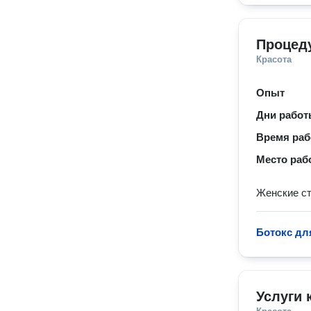
Процед
Красота
Опыт
Дни рабо
Время ра
Место раб
Женские ст
Ботокс дл
Услуги 