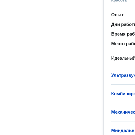
Красота
Опыт
Дни рабо
Время ра
Место раб
Идеальный 
Ультразву
Комбиниро
Механичес
Миндальн