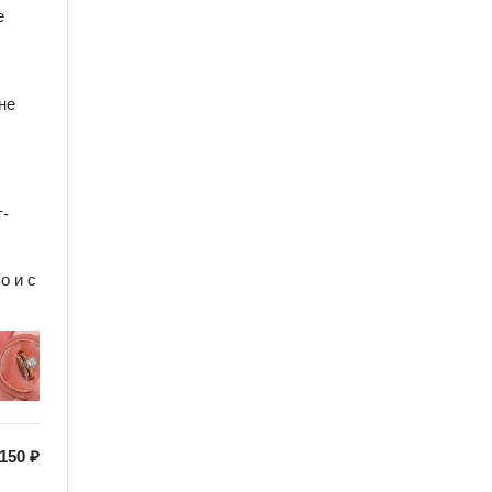
 
е 
т-
 и с 
150 ₽