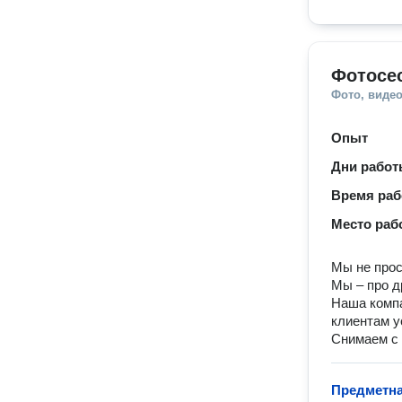
Фотосе
Фото, видео
Опыт
Дни рабо
Время ра
Место раб
Мы не прос
Мы – про д
Наша компа
клиентам у
Снимаем с 
Предметна