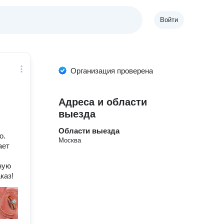
Войти
Организация проверена
Адреса и области
выезда
Области выезда
о.
Москва
ает
ную
каз!