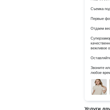
Съемка под
Первые фот
Отдаем вес
Суперзамор
качественн
вежливое о
Оставляйте
Звоните ил
любое вре
Услуги др