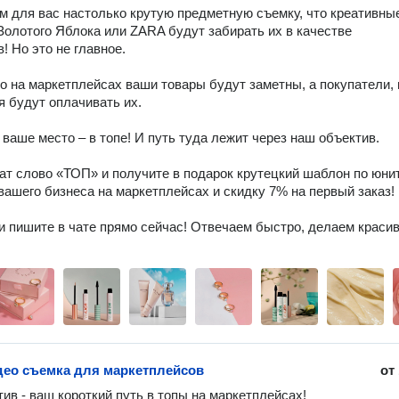
 для вас настолько крутую предметную съемку, что креативные
Золотого Яблока или ZARA будут забирать их в качестве 
 Но это не главное.

то на маркетплейсах ваши товары будут заметны, а покупатели, н
 будут оплачивать их.

 ваше место – в топе! И путь туда лежит через наш объектив.

ат слово «ТОП» и получите в подарок крутецкий шаблон по юни
вашего бизнеса на маркетплейсах и скидку 7% на первый заказ!

и пишите в чате прямо сейчас! Отвечаем быстро, делаем красиво
део съемка для маркетплейсов
от
ив - ваш короткий путь в топы на маркетплейсах!
