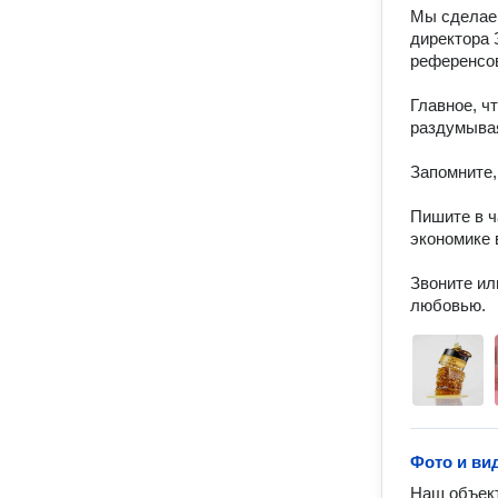
Мы сделаем
директора 
референсов!
Главное, ч
раздумывая
Запомните,
Пишите в ч
экономике 
Звоните ил
любовью.
Фото и ви
Наш объект