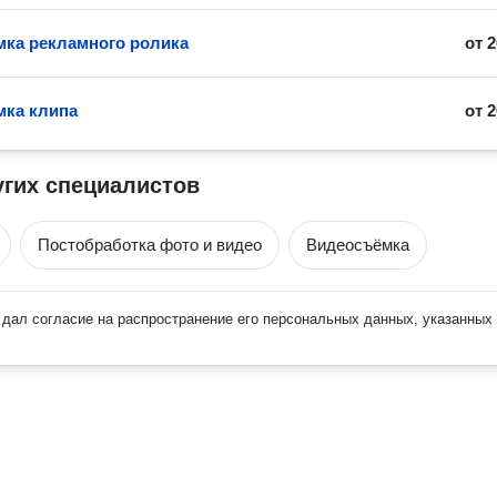
ка рекламного ролика
от
2
ка клипа
от
2
угих специалистов
Постобработка фото и видео
Видеосъёмка
дал согласие на распространение его персональных данных, указанных 