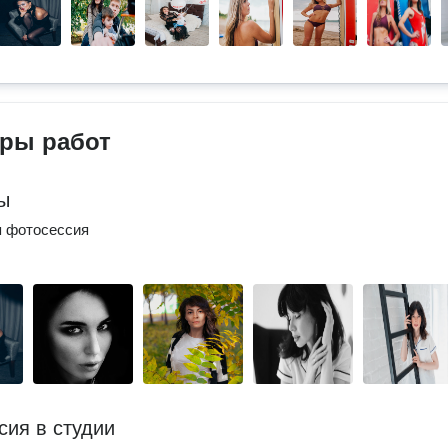
ры работ
ы
я фотосессия
сия в студии