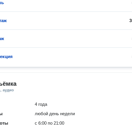
шь
таж
3
аж
екция
ъёмка
, аудио
4 года
ты
любой день недели
боты
с 6:00 по 21:00