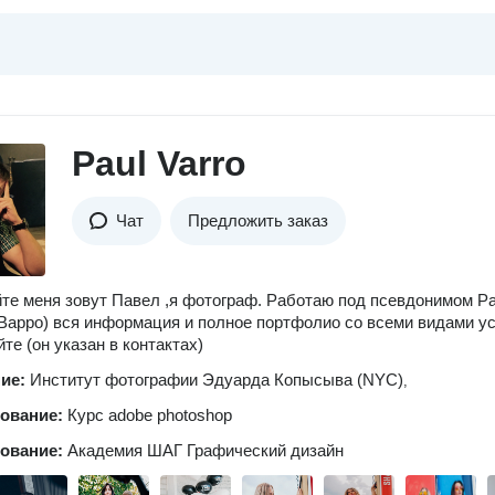
Paul Varro
Чат
Предложить заказ
те меня зовут Павел ,я фотограф. Работаю под псевдонимом Pa
 Варро) вся информация и полное портфолио со всеми видами у
те (он указан в контактах)
ние:
Институт фотографии Эдуарда Копысыва (NYC)
,
зование:
Курс adobe photoshop
зование:
Академия ШАГ Графический дизайн