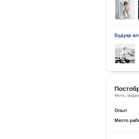
Будуар ил
Постобр
Фото, видео
Опыт
Место раб