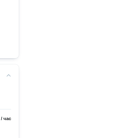
/
час