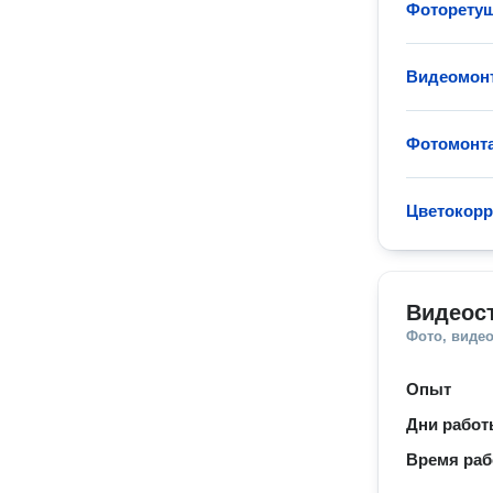
Фоторету
Видеомон
Фотомонт
Цветокорр
Видеос
Фото, видео
Опыт
Дни рабо
Время ра