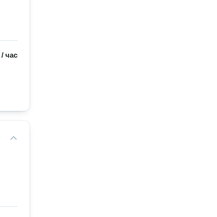
/
час