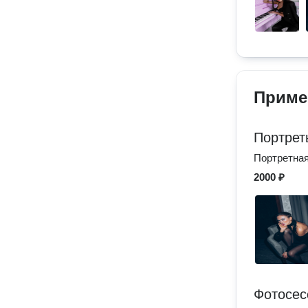
Приме
Портрет
Портретна
2000 ₽
Фотосес