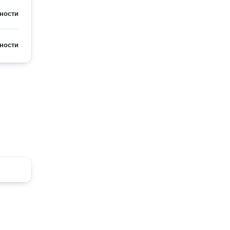
ности
ности