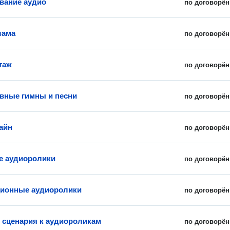
вание аудио
по договорён
лама
по договорён
таж
по договорён
вные гимны и песни
по договорён
айн
по договорён
е аудиоролики
по договорён
ионные аудиоролики
по договорён
 сценария к аудиороликам
по договорён