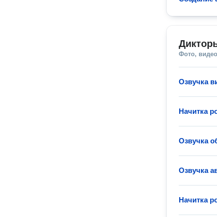
Диктор
Фото, видео
Озвучка в
Начитка ро
Озвучка о
Озвучка а
Начитка ро