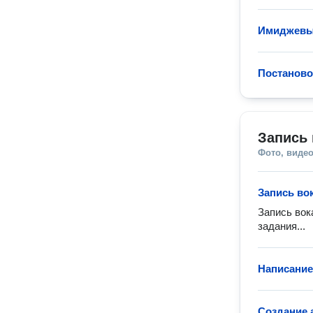
Имиджевы
Постанов
Запись 
Фото, видео
Запись во
Запись вок
задания...
Написание
Создание 