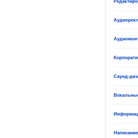
Редактиро
Аудиорек
Аудиомон
Корпорати
Саунд-диз
Вокальны
Информац
Написание