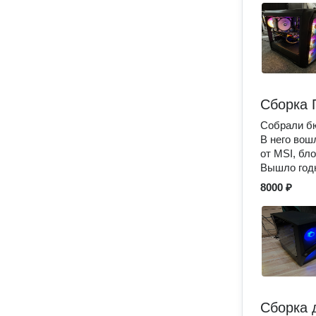
Сборка 
Собрали бю
В него вош
от MSI, бл
Вышло год
8000 ₽
Сборка 