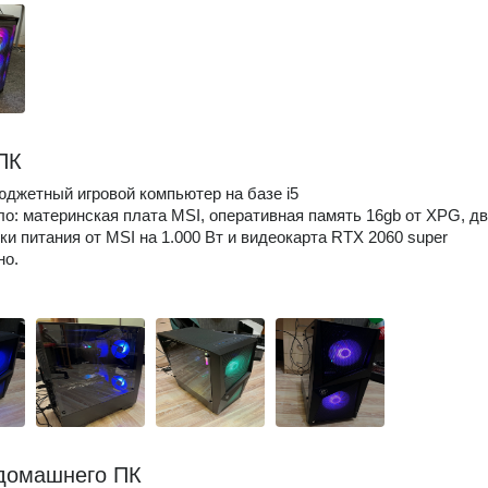
ПК
джетный игровой компьютер на базе i5
ло: материнская плата MSI, оперативная память 16gb от XPG, д
оки питания от MSI на 1.000 Вт и видеокарта RTX 2060 super
но.
домашнего ПК