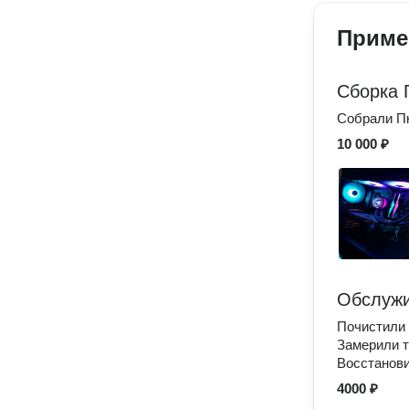
Приме
Сборка 
Собрали Пк
10 000 ₽
Обслуж
Почистили 
Замерили т
Восстанов
4000 ₽