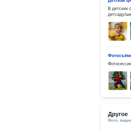
Детская ф
В детских 
детсаду/шк
Фотосъёмк
Фотосессия
Другое
Фото, видео