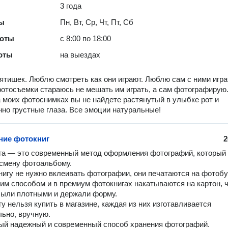
3 года
ты
Пн, Вт, Ср, Чт, Пт, Сб
боты
с 8:00 по 18:00
оты
на выездах
тишек. Люблю смотреть как они играют. Люблю сам с ними игра
отосъемки стараюсь не мешать им играть, а сам фотографирую
 моих фотоснимках вы не найдете растянутый в улыбке рот и
но грустные глаза. Все эмоции натуральные!
ние фотокниг
2
смену фотоальбому.

им способом и в премиум фотокнигах накатываются на картон, ч
ыли плотными и держали форму. 

ьно, вручную. 
