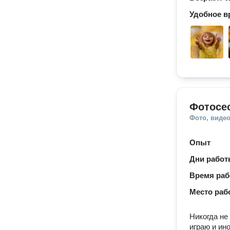
Удобное в
Фотосе
Фото, видео
Опыт
Дни рабо
Время ра
Место раб
Никогда не
играю и ин