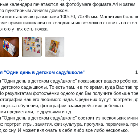
по пунктирным линиям домиком.

оме примагничивания на холодильник возможно ставить на стол 
того у них есть ножка.
я "Один день в детском саду/школе"
1
 "Один день в детском саду/школе" показывает вашего ребенка 
детского сада/школы. То есть там, и в то время, куда Вас так пр
 По результатам фотосъёмки одного дня Вы получите больше тре
отографий Вашего любимого чада. Среди них будут портреты, ф
процесса обучения, фотографии взаимодействия ребёнка с 
и предметами,  с друзьями и т.д.

 "Один день в детском саду/школе" состоит из нескольких мини 
 портрет, игры, занятия, физкультура, прогулка, переменка, при