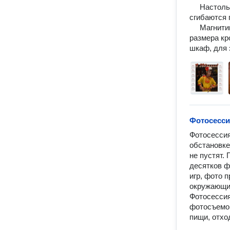
     Настольные календари печатаются на фотобумаге формата А4 и затем 
сгибаются 
     Магнитики изготавливаю размерами 100х70, 70х45 мм. Магнитики большого 
размера кр
шкаф, для э
Фотосесси
Фотосессия
обстановке 
не пустят.
десятков ф
игр, фото 
окружающим
Фотосессия
фотосъемок: