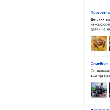
Портретна
Детский эм
некомфортн
детей не з
Семейная 
Фотосессию
там где хв