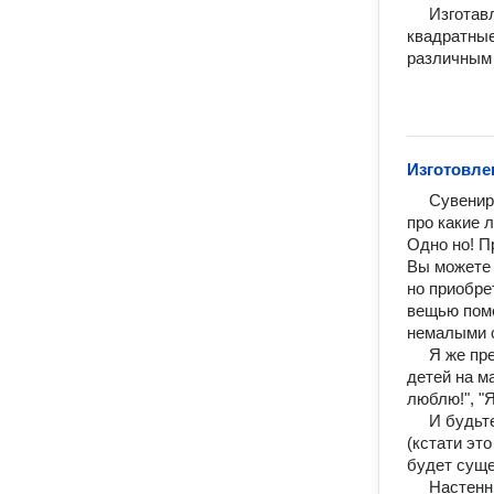
     Изготавливаю фотокниги и фотопапки размерами от 210х210 до 300х300 мм, 
квадратные
различным 
Изготовле
     Сувенирная продукция... Практически во всех торговых точках, не говоря уже 
про какие 
Одно но! П
Вы можете у
но приобре
вещью поме
немалыми с
     Я же предлагаю эксклюзивную продукцию. То есть фотографии Вас и Ваших 
детей на м
люблю!", "Я
     И будьте уверены, если Вы сами не закажете копию для своих близких 
(кстати это
будет суще
     Настенные календари изготавливаю до формата А2.
