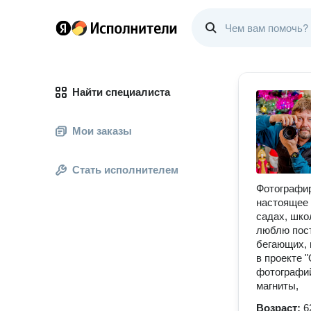
Найти специалиста
Мои заказы
Стать исполнителем
Фотографир
настоящее 
садах, шко
люблю пост
бегающих, 
в проекте 
фотографий
магниты,
Возраст:
6