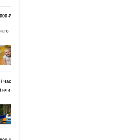
000 ₽
кто 
/
час
 или 