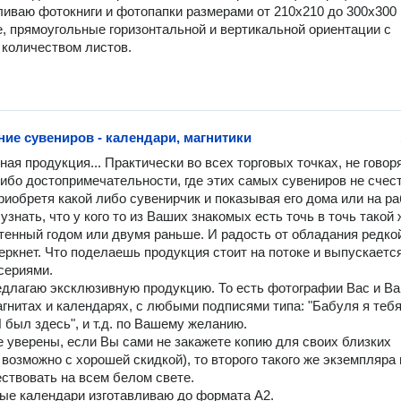
, прямоугольные горизонтальной и вертикальной ориентации с 
количеством листов.

ние сувениров - календари, магнитики
либо достопримечательности, где этих самых сувениров не счесть
риобретя какой либо сувенирчик и показывая его дома или на ра
знать, что у кого то из Ваших знакомых есть точь в точь такой ж
тенный годом или двумя раньше. И радость от обладания редкой
ркнет. Что поделаешь продукция стоит на потоке и выпускается
ериями.

агнитах и календарях, с любыми подписями типа: "Бабуля я тебя
 был здесь", и т.д. по Вашему желанию.

 возможно с хорошей скидкой), то второго такого же экземпляра н
ствовать на всем белом свете.
