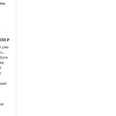
150 ₽
... 
боте 
е, 
 
 
 
е 