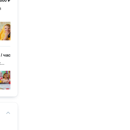
800 ₽
 
/
час
...