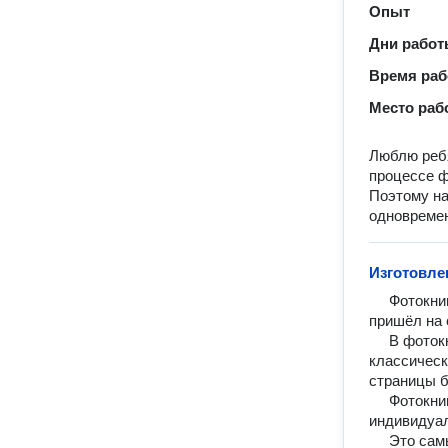
Опыт
Дни рабо
Время ра
Место раб
Люблю ребя
процессе ф
Поэтому на
одновремен
Изготовле
     Фотокнига — это современный метод оформления фотографий, который 
пришёл на 
     В фотокнигу не нужно вклеивать фотографии, они печатаются на фотобумаге, 
классическ
страницы б
     Фотокнигу нельзя купить в магазине, каждая из них изготавливается 
индивидуал
     Это самый надежный и современный способ хранения фотографий.
