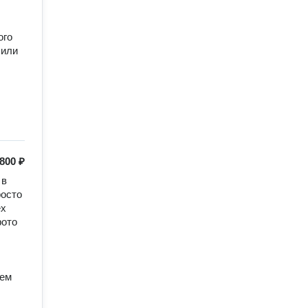
или 
800 ₽
в 
осто 
х 
ото 
ем 