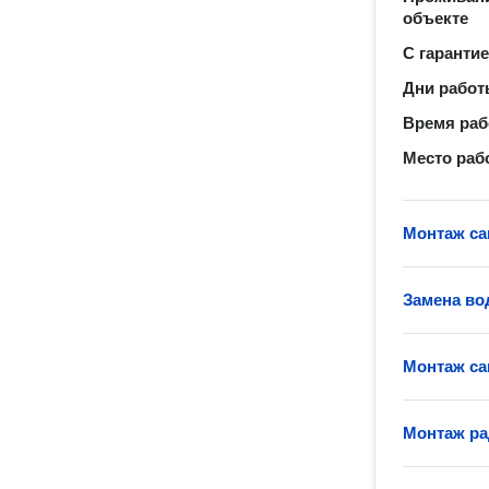
объекте
С гаранти
Дни рабо
Время ра
Место раб
Монтаж са
Замена во
Монтаж са
Монтаж ра