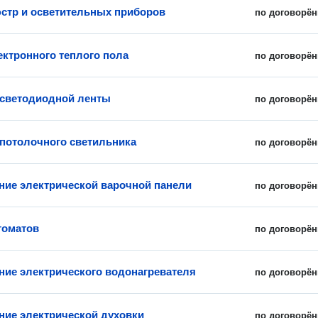
стр и осветительных приборов
по договорён
ектронного теплого пола
по договорён
 светодиодной ленты
по договорён
 потолочного светильника
по договорён
ие электрической варочной панели
по договорён
томатов
по договорён
ие электрического водонагревателя
по договорён
ие электрической духовки
по договорён