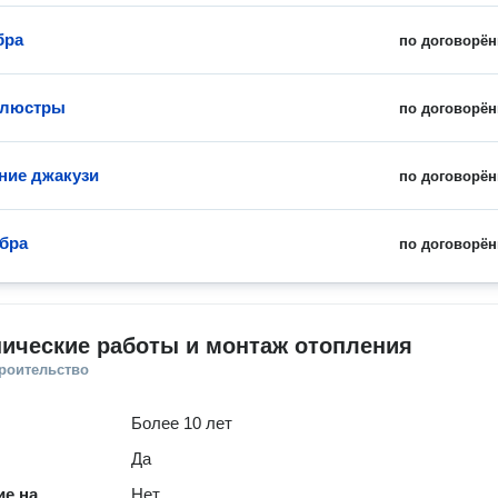
бра
по договорён
 люстры
по договорён
ние джакузи
по договорён
бра
по договорён
ические работы и монтаж отопления
троительство
Более 10 лет
Да
е на
Нет