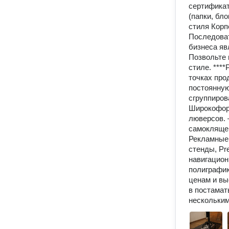
сертификат
(папки, бл
стиля Корп
Последоват
бизнеса яв
Позвольте 
стиле. ***
точках про
постоянную
сгруппиров
Широкоформ
люверсов. 
самоклящей
Рекламные 
стенды, Pr
навигацион
полиграфию
ценам и вы
в постамат
нескольким