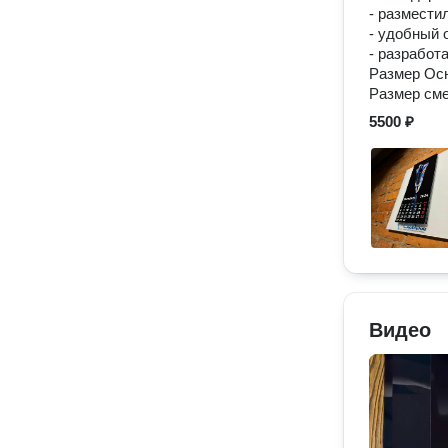
- размести
- удобный 
- разработ
Размер Осн
Размер сме
5500 ₽
Видео