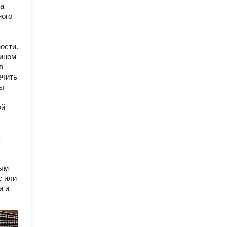
та
ного
ости.
дином
в
ечить
Мы
ой
-
ным
с или
и и