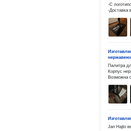
-С логотип
Изготавли
нержавею
Палитра дл
Корпус нер
Возможна о
Изготавли
Jan Hajto в