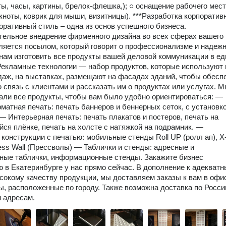
ы, часы, картины, брелок-флешка,); ○ оснащение рабочего мес
окноты, коврик для мыши, визитницы). ***Разработка корпоратив
оративный стиль – одна из основ успешного бизнеса.
ельное внедрение фирменного дизайна во всех сферах вашего
ляется посылом, который говорит о профессионализме и надежн
нам изготовить все продукты вашей деловой коммуникации в е
*Рекламные технологии — набор продуктов, которые используют 
даж, на выставках, размещают на фасадах зданий, чтобы обесп
 связь с клиентами и рассказать им о продуктах или услугах. 
али все продукты, чтобы вам было удобно ориентироваться: —
атная печать: печать баннеров и беннерных сеток, с установк
— Интерьерная печать: печать плакатов и постеров, печать на
ся плёнке, печать на холсте с натяжкой на подрамник. —
конструкции с печатью: мобильные стенды Roll UP (ролл ап), X
ess Wall (Прессволы) — Таблички и стенды: адресные и
ные таблички, информационные стенды. Закажите бизнес
 в Екатеринбурге у нас прямо сейчас. В дополнение к адекват
сокому качеству продукции, мы доставляем заказы к вам в офи
ы, расположенные по городу. Также возможна доставка по Росси
 адресам.