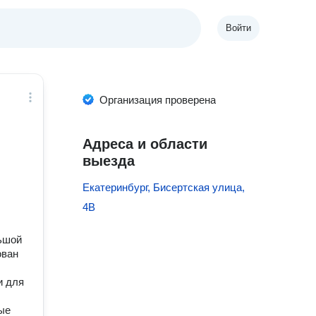
Войти
Организация проверена
Адреса и области
выезда
Екатеринбург, Бисертская улица,
4В
льшой
ован
и для
ые