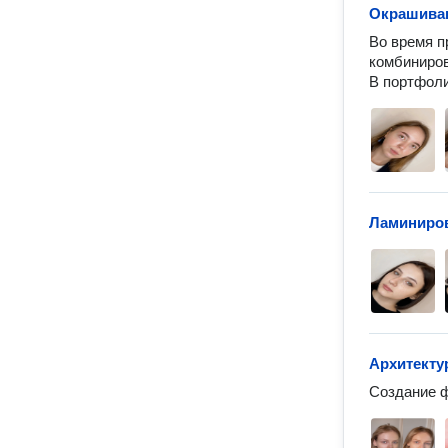
Окрашиван
Во время п
комбиниров
В портфоли
Ламиниров
Архитекту
Создание ф