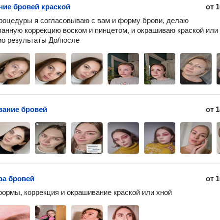
ие бровей краской
от
1
роцедуры я согласовываю с вам и форму брови, делаю 
анную коррекцию воском и пинцетом, и окрашиваю краской или х
о результаты До/после
ание бровей
от
1
ра бровей
от
1
ормы, коррекция и окрашивание краской или хной