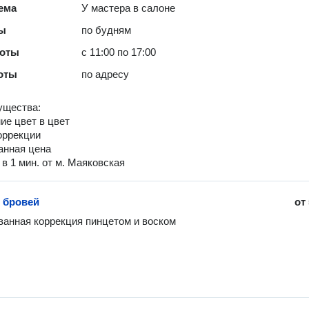
ема
У мастера в салоне
ты
по будням
боты
с 11:00 по 17:00
оты
по адресу
ущества:
ие цвет в цвет
коррекции
анная цена
 в 1 мин. от м. Маяковская
 бровей
от
анная коррекция пинцетом и воском 