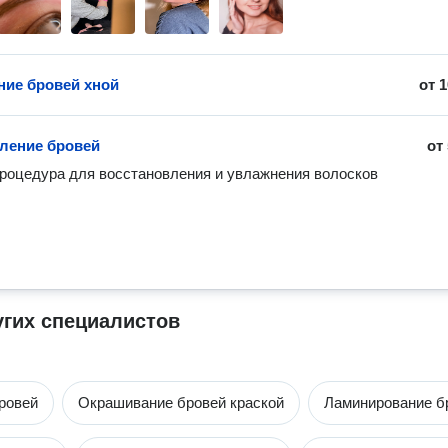
ие бровей хной
от
1
ление бровей
от
роцедура для восстановления и увлажнения волосков
угих специалистов
ровей
Окрашивание бровей краской
Ламинирование б