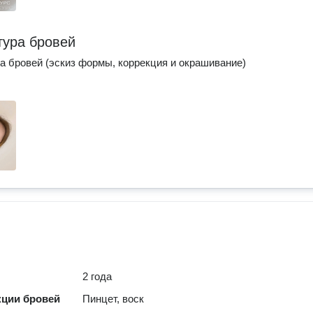
тура бровей
а бровей (эскиз формы, коррекция и окрашивание)
2 года
кции бровей
Пинцет, воск