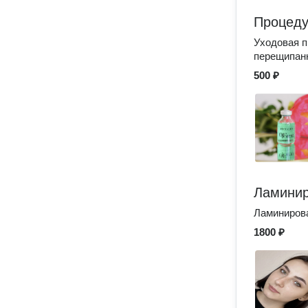
Процеду
Уходовая п
перещипан
500 ₽
Ламинир
Ламинирова
1800 ₽