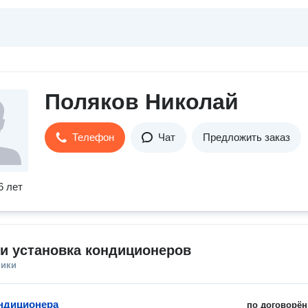
Поляков Николай
Телефон
Чат
Предложить заказ
6 лет
и установка кондиционеров
ники
ндиционера
по договорён