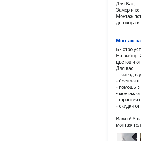
Для Вас;
Замер и ко
Монтаж пот
договора в 
Монтаж на
Быстро уст
На выбор: 
цветов и от
Для вас:

 - выезд в удобное для вас время;

- бесплатны
- помощь в
- монтаж от
- гарантия 
- скидки от
Важно! У н
монтаж то