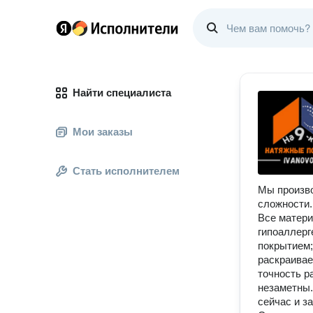
Найти специалиста
Мои заказы
Стать исполнителем
Мы произво
сложности.
Все матери
гипоаллерг
покрытием; 
раскраива
точность р
незаметны.
сейчас и з