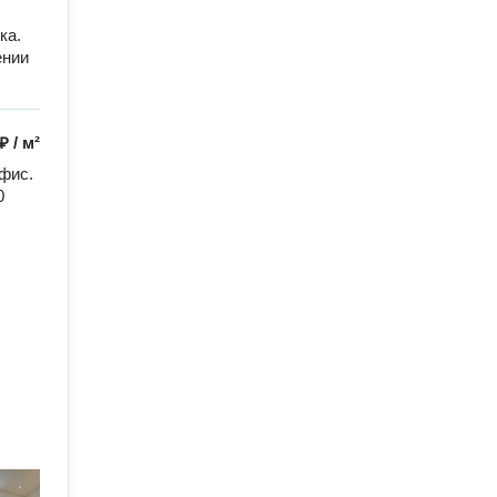
ка.
ении
 ₽
/
м²
фис. 
 