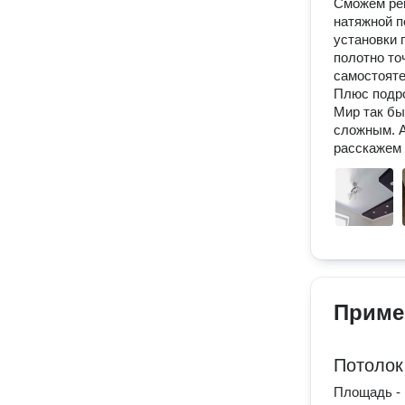
Сможем реш
натяжной п
установки 
полотно то
самостояте
Плюс подро
Мир так бы
сложным. А
расскажем 
Приме
Потолок
Площадь - 