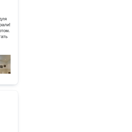
для
рали!
отом.
тать