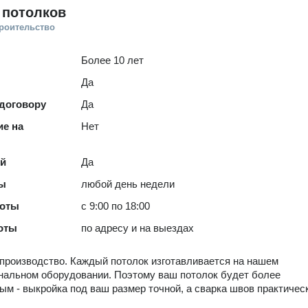
 потолков
троительство
Более 10 лет
Да
 договору
Да
е на
Нет
ей
Да
ты
любой день недели
боты
с 9:00 по 18:00
оты
по адресу и на выездах
 производство. Каждый потолок изготавливается на нашем
альном оборудовании. Поэтому ваш потолок будет более
ым - выкройка под ваш размер точной, а сварка швов практичес