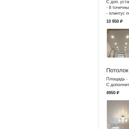
С доп. уст
- 8 точечн
- плинтус 
10 950 ₽
Потолок
Площадь - 
С дополнит
4950 ₽