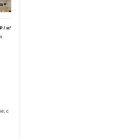
 ₽
/
м²
х 
, с 