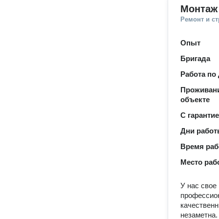
Монтаж
Ремонт и с
Опыт
Бригада
Работа по
Проживани
объекте
С гаранти
Дни рабо
Время ра
Место раб
У нас свое
профессион
качественн
незаметна.