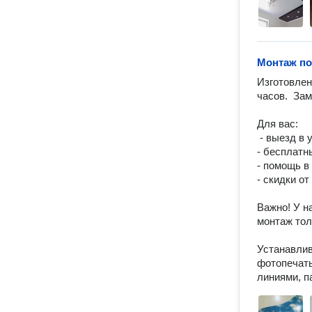
Монтаж по
Изготовлен
часов.  Зам
Для вас:

 - выезд в удобное вам время;

- бесплатны
- помощь в
- скидки от
Важно! У н
монтаж тол
Устанавлив
фотопечать
линиями, п