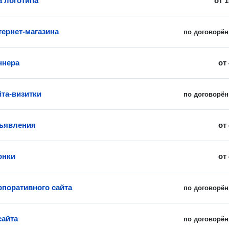
а логотипа
от
1
тернет-магазина
по договорён
ннера
от
йта-визитки
по договорён
ъявления
от
онки
от
рпоративного сайта
по договорён
сайта
по договорён