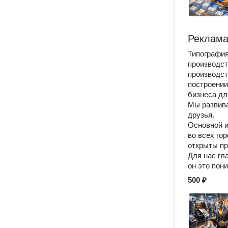
Реклама
Типография
производст
производст
построении
бизнеса дл
Мы развива
друзья.
Основной и
во всех го
открыты пр
Для нас гл
он это пон
500 ₽