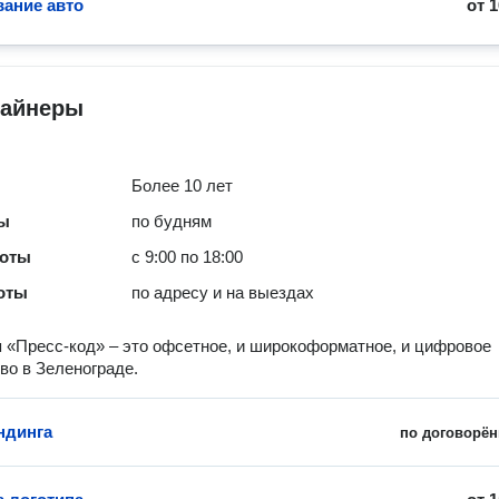
ание авто
от
1
зайнеры
Более 10 лет
ты
по будням
боты
с 9:00 по 18:00
оты
по адресу и на выездах
 «Пресс-код» – это офсетное, и широкоформатное, и цифровое
во в Зеленограде.
ндинга
по договорён