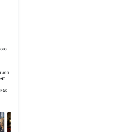
ого
тиля
ент
 как