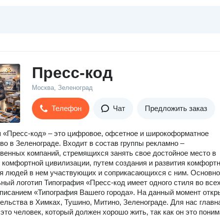
Пресс-код
Москва, Зеленоград
Телефон
Чат
Предложить заказ
 «Пресс-код» – это цифровое, офсетное и широкоформатное
во в Зеленограде. Входит в состав группы рекламно –
венных компаний, стремящихся занять свое достойное место в
 комфортной цивилизации, путем создания и развития комфортн
я людей в нем участвующих и соприкасающихся с ним. Основно
ный логотип Типография «Пресс-код имеет одного стиля во все
описанием «Типография Вашего города». На данный момент отк
ельства в Химках, Тушино, Митино, Зеленограде. Для нас главн
 это человек, который должен хорошо жить, так как он это поним