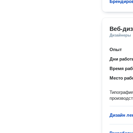
Брендиров
Веб-ди
Дизайнеры
Опыт
Дни рабо
Время ра
Место раб
Типография
производст
Дизайн ле