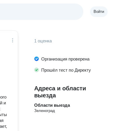
Войти
1 оценка
Организация проверена
Прошёл тест по Директу
Адреса и области
выезда
ого
й и
Области выезда
х
Зеленоград
рыты
ая
ает,